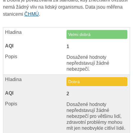
nemá žádný vliv na lidský organismus. Data jsou měřena
stanicemi
ČHMÚ
.
Velmi dobrá
1
Dosažené hodnoty
nepředstavují žádné
nebezpečí.
Dobrá
2
Dosažené hodnoty
nepředstavují žádné
nebezpečí pro většinu lidí,
zdravotní problémy mohou
mít jen neobvykle citliví lidé.