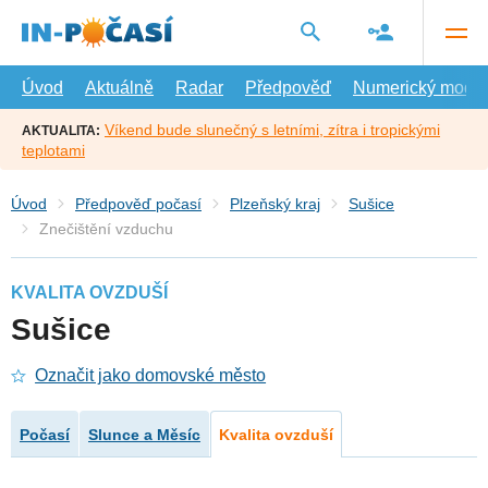
Přejít
na
hlavní
obsah
Úvod
Aktuálně
Radar
Předpověď
Numerický model
Víkend bude slunečný s letními, zítra i tropickými
AKTUALITA:
teplotami
Úvod
Předpověď počasí
Plzeňský kraj
Sušice
Znečištění vzduchu
KVALITA OVZDUŠÍ
Sušice
Označit jako domovské město
Počasí
Slunce a Měsíc
Kvalita ovzduší