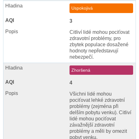
Uspokojivá
3
Citliví lidé mohou pociťovat
zdravotní problémy, pro
zbytek populace dosažené
hodnoty nepředstavují
nebezpečí.
Zhoršená
4
Všichni lidé mohou
pociťovat lehké zdravotní
problémy (zejména při
delším pobytu venku). Citliví
lidé mohou pociťovat
závažnější zdravotní
problémy a měli by omezit
pobyt venku.