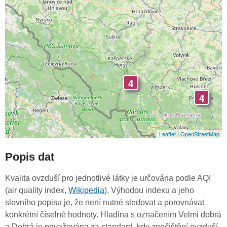
4
4
Leaflet
|
OpenStreetMap
Popis dat
Kvalita ovzduší pro jednotlivé látky je určována podle AQI
(air quality index,
Wikipedia
). Výhodou indexu a jeho
slovního popisu je, že není nutné sledovat a porovnávat
konkrétní číselné hodnoty. Hladina s označením Velmi dobrá
a Dobrá je považována za standard, kdy znečištění ovzduší