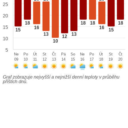
25
20
18
18
18
18
15
16
16
15
15
13
13
12
10
10
5
Ne
Po
Út
St
Čt
Pá
So
Ne
Po
Út
St
Čt
09
10
11
12
13
14
15
16
17
18
19
20
Graf zobrazuje nejvyšší a nejnižší denní teploty v průběhu
příštích dnů.