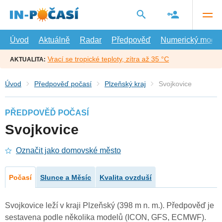
Přejít
na
hlavní
obsah
Úvod
Aktuálně
Radar
Předpověď
Numerický model
Vrací se tropické teploty, zítra až 35 °C
AKTUALITA:
Úvod
Předpověď počasí
Plzeňský kraj
Svojkovice
PŘEDPOVĚĎ POČASÍ
Svojkovice
Označit jako domovské město
Počasí
Slunce a Měsíc
Kvalita ovzduší
Svojkovice leží v kraji Plzeňský (398 m n. m.). Předpověď je
sestavena podle několika modelů (ICON, GFS, ECMWF).