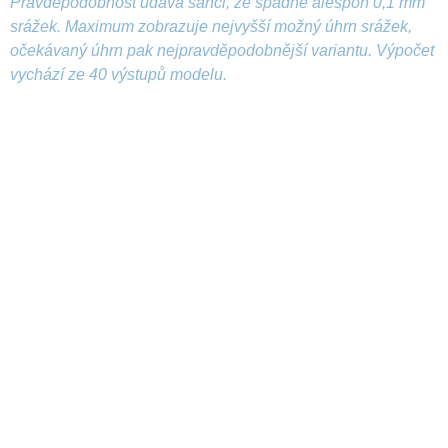
Pravděpodobnost udává šanci, že spadne alespoň 0,1 mm
srážek. Maximum zobrazuje nejvyšší možný úhrn srážek,
očekávaný úhrn pak nejpravděpodobnější variantu. Výpočet
vychází ze 40 výstupů modelu.