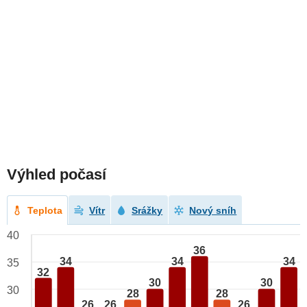
Výhled počasí
Teplota
Vítr
Srážky
Nový sníh
40
36
34
34
34
35
32
30
30
30
28
28
26
26
26