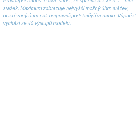
Pravděpodobnost udává šanci, že spadne alespoň 0,1 mm
srážek. Maximum zobrazuje nejvyšší možný úhrn srážek,
očekávaný úhrn pak nejpravděpodobnější variantu. Výpočet
vychází ze 40 výstupů modelu.