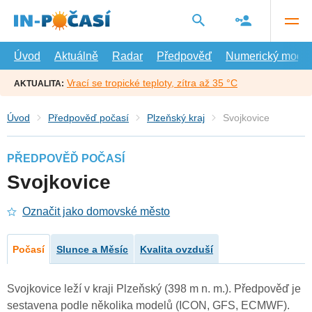
Přejít
na
hlavní
obsah
Úvod
Aktuálně
Radar
Předpověď
Numerický model
Vrací se tropické teploty, zítra až 35 °C
AKTUALITA:
Úvod
Předpověď počasí
Plzeňský kraj
Svojkovice
PŘEDPOVĚĎ POČASÍ
Svojkovice
Označit jako domovské město
Počasí
Slunce a Měsíc
Kvalita ovzduší
Svojkovice leží v kraji Plzeňský (398 m n. m.). Předpověď je
sestavena podle několika modelů (ICON, GFS, ECMWF).