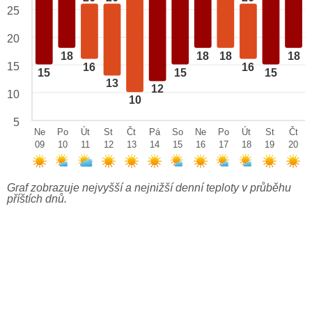
25
20
18
18
18
18
15
16
16
15
15
15
13
12
10
10
5
Ne
Po
Út
St
Čt
Pá
So
Ne
Po
Út
St
Čt
09
10
11
12
13
14
15
16
17
18
19
20
Graf zobrazuje nejvyšší a nejnižší denní teploty v průběhu
příštích dnů.