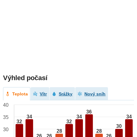
Výhled počasí
Teplota
Vítr
Srážky
Nový sníh
40
36
34
34
34
35
32
32
30
30
28
28
26
26
26