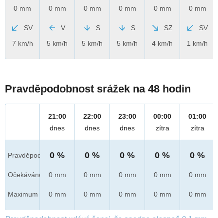
0 mm
0 mm
0 mm
0 mm
0 mm
0 mm
SV
V
S
S
SZ
SV
7 km/h
5 km/h
5 km/h
5 km/h
4 km/h
1 km/h
Pravděpodobnost srážek na 48 hodin
21:00
22:00
23:00
00:00
01:00
dnes
dnes
dnes
zítra
zítra
0 %
0 %
0 %
0 %
0 %
Pravděpod.
Očekáváno
0 mm
0 mm
0 mm
0 mm
0 mm
Maximum
0 mm
0 mm
0 mm
0 mm
0 mm