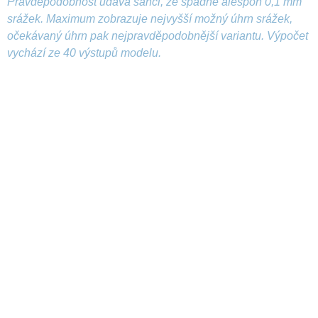
Pravděpodobnost udává šanci, že spadne alespoň 0,1 mm
srážek. Maximum zobrazuje nejvyšší možný úhrn srážek,
očekávaný úhrn pak nejpravděpodobnější variantu. Výpočet
vychází ze 40 výstupů modelu.