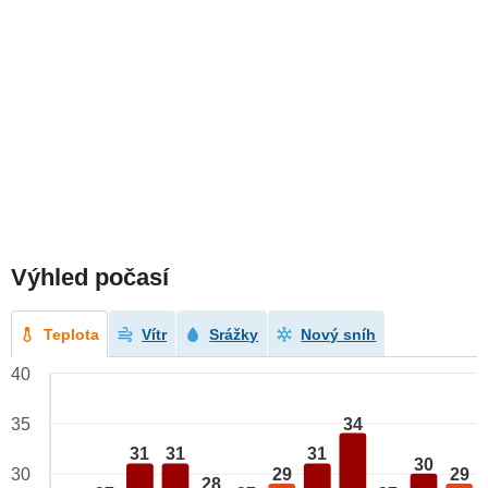
Výhled počasí
Teplota
Vítr
Srážky
Nový sníh
40
34
35
31
31
31
30
29
29
30
28