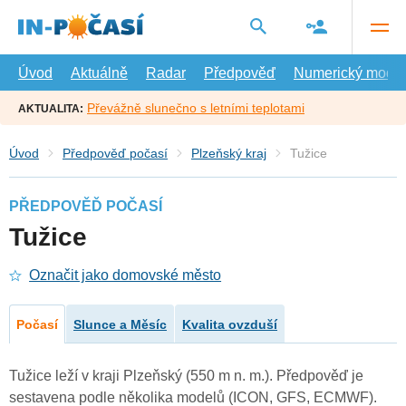
Přejít
na
hlavní
obsah
Úvod
Aktuálně
Radar
Předpověď
Numerický model
Převážně slunečno s letními teplotami
AKTUALITA:
Úvod
Předpověď počasí
Plzeňský kraj
Tužice
PŘEDPOVĚĎ POČASÍ
Tužice
Označit jako domovské město
Počasí
Slunce a Měsíc
Kvalita ovzduší
Tužice leží v kraji Plzeňský (550 m n. m.). Předpověď je
sestavena podle několika modelů (ICON, GFS, ECMWF).