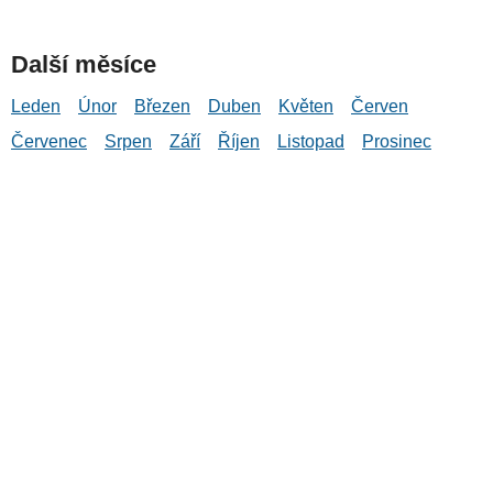
Další měsíce
Leden
Únor
Březen
Duben
Květen
Červen
Červenec
Srpen
Září
Říjen
Listopad
Prosinec