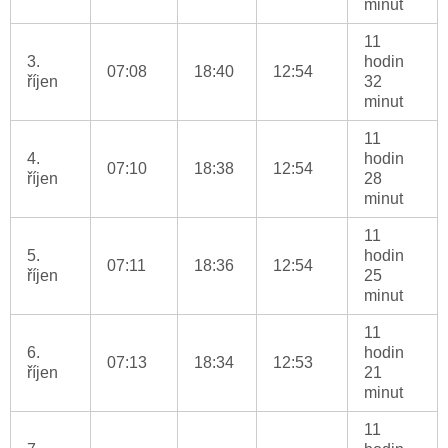
minut
11
3.
hodin
07:08
18:40
12:54
říjen
32
minut
11
4.
hodin
07:10
18:38
12:54
říjen
28
minut
11
5.
hodin
07:11
18:36
12:54
říjen
25
minut
11
6.
hodin
07:13
18:34
12:53
říjen
21
minut
11