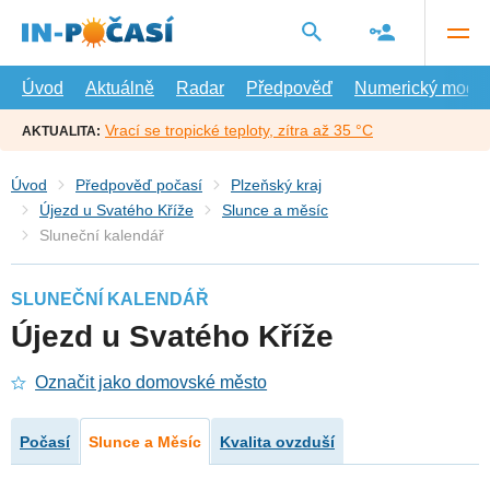
Přejít
na
hlavní
obsah
Úvod
Aktuálně
Radar
Předpověď
Numerický model
Vrací se tropické teploty, zítra až 35 °C
AKTUALITA:
Úvod
Předpověď počasí
Plzeňský kraj
Újezd u Svatého Kříže
Slunce a měsíc
Sluneční kalendář
SLUNEČNÍ KALENDÁŘ
Újezd u Svatého Kříže
Označit jako domovské město
Počasí
Slunce a Měsíc
Kvalita ovzduší