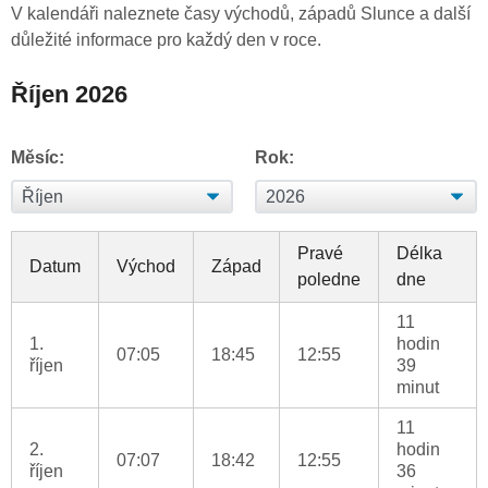
V kalendáři naleznete časy východů, západů Slunce a další
důležité informace pro každý den v roce.
Říjen 2026
Měsíc:
Rok:
Pravé
Délka
Datum
Východ
Západ
poledne
dne
11
1.
hodin
07:05
18:45
12:55
říjen
39
minut
11
2.
hodin
07:07
18:42
12:55
říjen
36