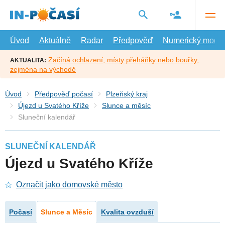
Přejít
na
hlavní
obsah
Úvod
Aktuálně
Radar
Předpověď
Numerický model
Začíná ochlazení, místy přeháňky nebo bouřky,
AKTUALITA:
zejména na východě
Úvod
Předpověď počasí
Plzeňský kraj
Újezd u Svatého Kříže
Slunce a měsíc
Sluneční kalendář
SLUNEČNÍ KALENDÁŘ
Újezd u Svatého Kříže
Označit jako domovské město
Počasí
Slunce a Měsíc
Kvalita ovzduší