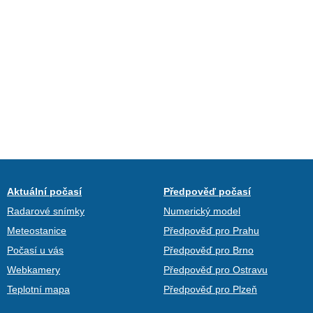
Aktuální počasí
Předpověď počasí
Radarové snímky
Numerický model
Meteostanice
Předpověď pro Prahu
Počasí u vás
Předpověď pro Brno
Webkamery
Předpověď pro Ostravu
Teplotní mapa
Předpověď pro Plzeň