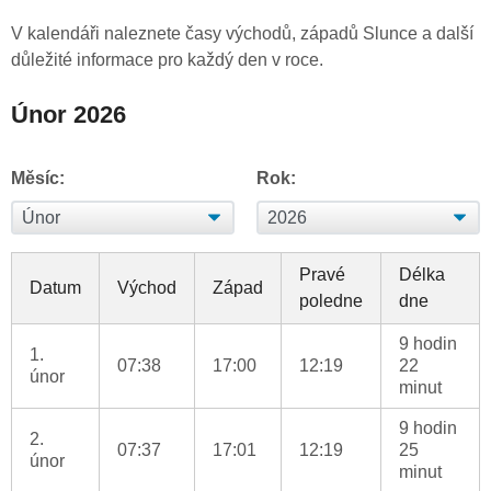
V kalendáři naleznete časy východů, západů Slunce a další
důležité informace pro každý den v roce.
Únor 2026
Měsíc:
Rok:
Pravé
Délka
Datum
Východ
Západ
poledne
dne
9 hodin
1.
07:38
17:00
12:19
22
únor
minut
9 hodin
2.
07:37
17:01
12:19
25
únor
minut