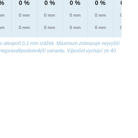
 %
0 %
0 %
0 %
0 %
0 %
mm
0 mm
0 mm
0 mm
0 mm
0 mm
mm
0 mm
0 mm
0 mm
0 mm
0 mm
e alespoň 0,1 mm srážek. Maximum zobrazuje nejvyšší
nejpravděpodobnější variantu. Výpočet vychází ze 40