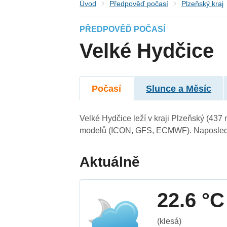
Úvod
Předpověď počasí
Plzeňský kraj
PŘEDPOVĚĎ POČASÍ
Velké Hydčice
Počasí
Slunce a Měsíc
Velké Hydčice leží v kraji Plzeňský (437
modelů (ICON, GFS, ECMWF). Naposledy 
Aktuálně
22.6 °C
(klesá)