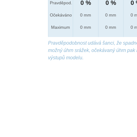
0 %
0 %
0
Pravděpod.
Očekáváno
0 mm
0 mm
0 
Maximum
0 mm
0 mm
0 
Pravděpodobnost udává šanci, že spadn
možný úhrn srážek, očekávaný úhrn pak 
výstupů modelu.