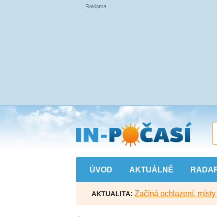
Přejít
na
hlavní
obsah
ÚVOD
AKTUÁLNĚ
RADA
Začíná ochlazení, míst
AKTUALITA: