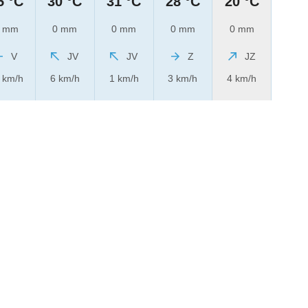
5 °C
30 °C
31 °C
28 °C
20 °C
 mm
0 mm
0 mm
0 mm
0 mm
V
JV
JV
Z
JZ
 km/h
6 km/h
1 km/h
3 km/h
4 km/h