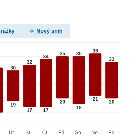
Srážky
Nový sníh
36
35
35
34
33
32
30
21
20
20
19
18
17
17
Út
St
Čt
Pá
So
Ne
Po