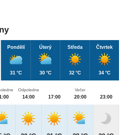
dny
Pondělí
Úterý
Středa
Čtvrtek
31 °C
30 °C
32 °C
34 °C
oledne
Odpoledne
Večer
1:00
14:00
17:00
20:00
23:00