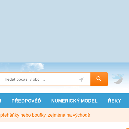
R
PŘEDPOVĚĎ
NUMERICKÝ
MODEL
ŘEKY
y přeháňky nebo bouřky, zejména na východě