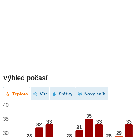
Výhled počasí
Teplota
Vítr
Srážky
Nový sníh
40
35
35
33
33
33
32
31
29
30
28
28
28