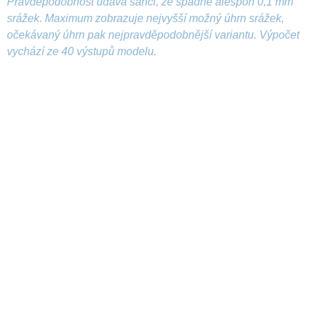
Pravděpodobnost udává šanci, že spadne alespoň 0,1 mm
srážek. Maximum zobrazuje nejvyšší možný úhrn srážek,
očekávaný úhrn pak nejpravděpodobnější variantu. Výpočet
vychází ze 40 výstupů modelu.