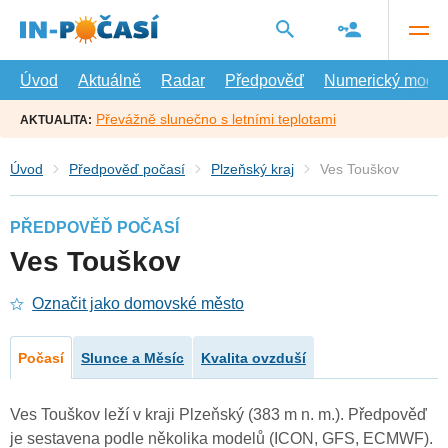
Přejít
na
hlavní
obsah
Úvod
Aktuálně
Radar
Předpověď
Numerický model
Převážně slunečno s letními teplotami
AKTUALITA:
Úvod
Předpověď počasí
Plzeňský kraj
Ves Touškov
PŘEDPOVĚĎ POČASÍ
Ves Touškov
Označit jako domovské město
Počasí
Slunce a Měsíc
Kvalita ovzduší
Ves Touškov leží v kraji Plzeňský (383 m n. m.). Předpověď
je sestavena podle několika modelů (ICON, GFS, ECMWF).