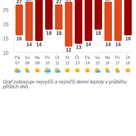
27
27
25
20
18
18
18
15
16
16
14
14
14
14
14
13
12
10
Pá
So
Ne
Po
Út
St
Čt
Pá
So
Ne
Po
Út
07
08
09
10
11
12
13
14
15
16
17
18
Graf zobrazuje nejvyšší a nejnižší denní teploty v průběhu
příštích dnů.