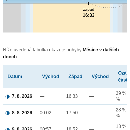
západ
16:33
Níže uvedená tabulka ukazuje pohyby
Měsíce v dalších
dnech
.
Ozář
Datum
Východ
Západ
Východ
část
39 % a
7. 8. 2026
—
16:33
—
%
28 % a
8. 8. 2026
00:02
17:50
—
%
18 % a
9. 8. 2026
00:57
18:52
—