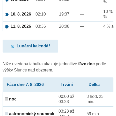
%
10 % a
10. 8. 2026
02:10
19:37
—
%
11. 8. 2026
03:36
20:08
—
4 % až
Lunární kalendář
Níže uvedená tabulka ukazuje jednotlivé
fáze dne
podle
výšky Slunce nad obzorem.
Fáze dne 7. 8. 2026
Trvání
Délka
00:00 až
3 hod. 23
noc
03:23
min.
03:23 až
astronomický soumrak
59 min.