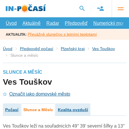
Přejít
na
hlavní
obsah
Úvod
Aktuálně
Radar
Předpověď
Numerický model
Převážně slunečno s letními teplotami
AKTUALITA:
Úvod
Předpověď počasí
Plzeňský kraj
Ves Touškov
Slunce a měsíc
SLUNCE A MĚSÍC
Ves Touškov
Označit jako domovské město
Počasí
Slunce a Měsíc
Kvalita ovzduší
Ves Touškov leží na souřadnicích 49° 39' severní šířky a 13°