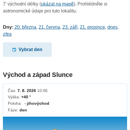
7' východní délky (
ukázat na mapě
). Prohlédněte si
astronomické údaje pro tuto lokalitu.
Dny:
20. března
,
21. června
,
23. září
,
21. prosince
,
dnes
,
zítra
Vybrat den
Východ a západ Slunce
Čas:
7. 8. 2026
10:06
Výška:
+40 °
Poloha:
jihovýchod
↓
Fáze:
den