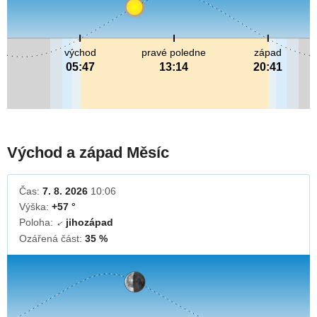
východ
pravé poledne
západ
05:47
13:14
20:41
Východ a západ Měsíc
Čas:
7. 8. 2026
10:06
Výška:
+57 °
Poloha:
jihozápad
↓
Ozářená část:
35 %