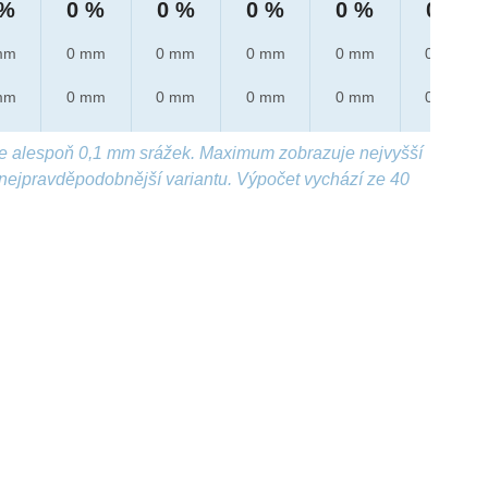
 %
0 %
0 %
0 %
0 %
0 %
mm
0 mm
0 mm
0 mm
0 mm
0 mm
mm
0 mm
0 mm
0 mm
0 mm
0 mm
e alespoň 0,1 mm srážek. Maximum zobrazuje nejvyšší
nejpravděpodobnější variantu. Výpočet vychází ze 40