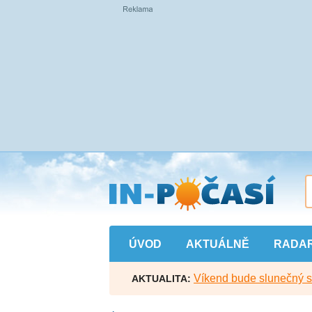
Přejít
na
hlavní
obsah
ÚVOD
AKTUÁLNĚ
RADA
Víkend bude slunečný s l
AKTUALITA: