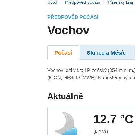
Úvod
Předpověď počasí
Plzeňský kraj
PŘEDPOVĚĎ POČASÍ
Vochov
Počasí
Slunce a Měsíc
Vochov leží v kraji Plzeňský (354 m n. m
(ICON, GFS, ECMWF). Naposledy byla ak
Aktuálně
12.7 °C
(klesá)