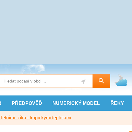
R
PŘEDPOVĚĎ
NUMERICKÝ
MODEL
ŘEKY
etními, zítra i tropickými teplotami