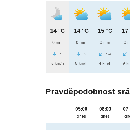
14 °C
14 °C
15 °C
17
0 mm
0 mm
0 mm
0 
S
S
SV
5 km/h
5 km/h
4 km/h
9 k
Pravděpodobnost srá
05:00
06:00
07
dnes
dnes
dn