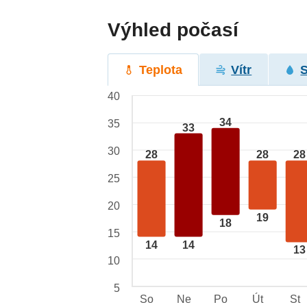
Výhled počasí
Teplota
Vítr
40
34
35
33
30
28
28
28
25
20
19
18
15
14
14
13
10
5
So
Ne
Po
Út
St