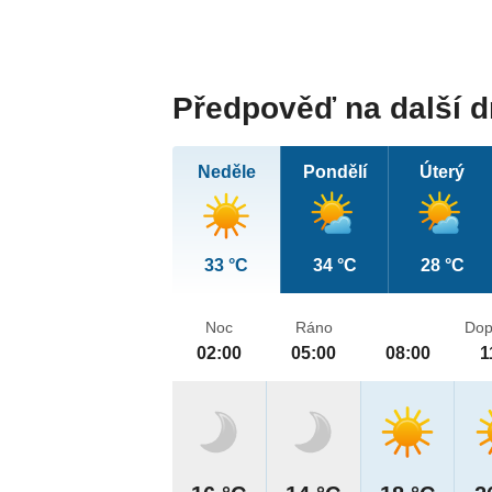
Předpověď na další 
Neděle
Pondělí
Úterý
33 °C
34 °C
28 °C
Noc
Ráno
Dop
02:00
05:00
08:00
1