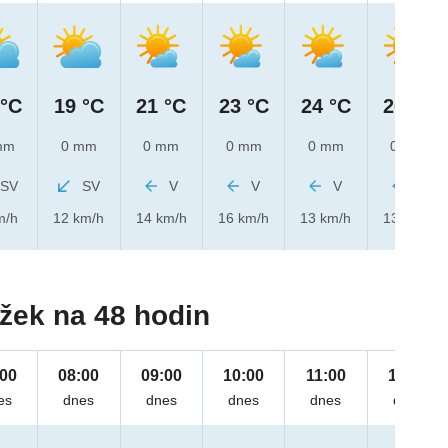
 °C
19 °C
21 °C
23 °C
24 °C
26 °C
mm
0 mm
0 mm
0 mm
0 mm
0 mm
SV
SV
V
V
V
V
m/h
12 km/h
14 km/h
16 km/h
13 km/h
13 km/h
žek na 48 hodin
:00
08:00
09:00
10:00
11:00
12:00
es
dnes
dnes
dnes
dnes
dnes