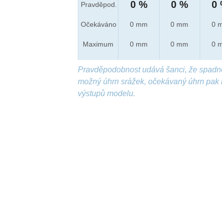
0 %
0 %
0
Pravděpod.
Očekáváno
0 mm
0 mm
0 
Maximum
0 mm
0 mm
0 
Pravděpodobnost udává šanci, že spadn
možný úhrn srážek, očekávaný úhrn pak 
výstupů modelu.