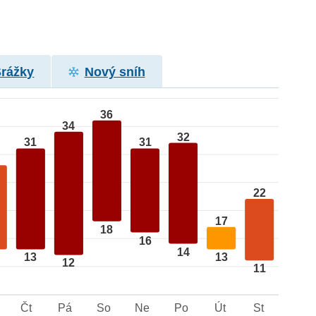
Srážky
Nový sníh
36
34
32
31
31
22
17
18
16
14
13
13
12
11
Čt
Pá
So
Ne
Po
Út
St