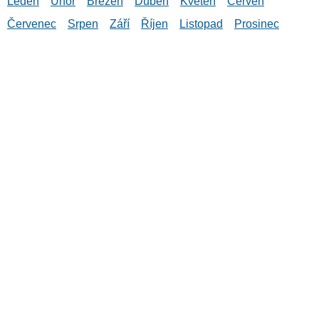
Leden
Únor
Březen
Duben
Květen
Červen
Červenec
Srpen
Září
Říjen
Listopad
Prosinec