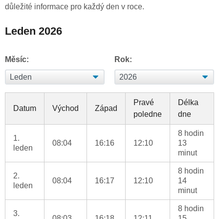
důležité informace pro každý den v roce.
Leden 2026
Měsíc:
Rok:
Pravé
Délka
Datum
Východ
Západ
poledne
dne
8 hodin
1.
08:04
16:16
12:10
13
leden
minut
8 hodin
2.
08:04
16:17
12:10
14
leden
minut
8 hodin
3.
08:03
16:18
12:11
15