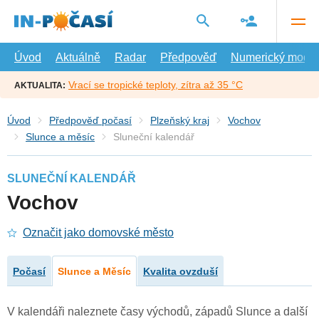
Přejít
na
hlavní
obsah
Úvod
Aktuálně
Radar
Předpověď
Numerický model
Vrací se tropické teploty, zítra až 35 °C
AKTUALITA:
Úvod
Předpověď počasí
Plzeňský kraj
Vochov
Slunce a měsíc
Sluneční kalendář
SLUNEČNÍ KALENDÁŘ
Vochov
Označit jako domovské město
Počasí
Slunce a Měsíc
Kvalita ovzduší
V kalendáři naleznete časy východů, západů Slunce a další