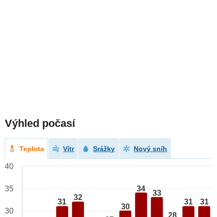
Výhled počasí
Teplota
Vítr
Srážky
Nový sníh
40
34
35
33
32
31
31
31
30
30
28