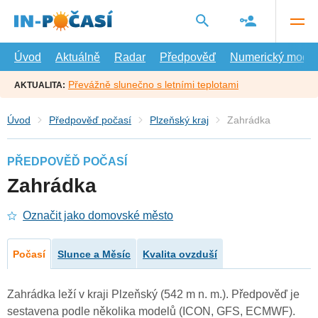
Přejít
na
hlavní
obsah
Úvod
Aktuálně
Radar
Předpověď
Numerický model
Převážně slunečno s letními teplotami
AKTUALITA:
Úvod
Předpověď počasí
Plzeňský kraj
Zahrádka
PŘEDPOVĚĎ POČASÍ
Zahrádka
Označit jako domovské město
Počasí
Slunce a Měsíc
Kvalita ovzduší
Zahrádka leží v kraji Plzeňský (542 m n. m.). Předpověď je
sestavena podle několika modelů (ICON, GFS, ECMWF).