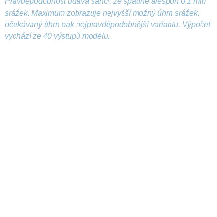
Pravděpodobnost udává šanci, že spadne alespoň 0,1 mm
srážek. Maximum zobrazuje nejvyšší možný úhrn srážek,
očekávaný úhrn pak nejpravděpodobnější variantu. Výpočet
vychází ze 40 výstupů modelu.