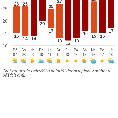
27
26
26
25
25
20
20
17
17
15
16
15
15
15
14
14
13
13
12
10
Pá
So
Ne
Po
Út
St
Čt
Pá
So
Ne
Po
Út
07
08
09
10
11
12
13
14
15
16
17
18
Graf zobrazuje nejvyšší a nejnižší denní teploty v průběhu
příštích dnů.