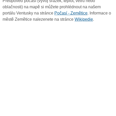
Předpověď počasí (vývoj srážek, teplot, větru nebo
oblačnosti) na mapě si můžete prohlédnout na našem
portálu Ventusky na stránce
Počasí - Zemětice
. Informace o
městě Zemětice nalezenete na stránce
Wikipedie
.