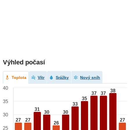
Výhled počasí
Teplota
Vítr
Srážky
Nový sníh
40
38
37
37
35
35
33
31
30
30
30
27
27
27
26
25