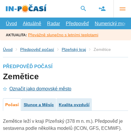
Přejít
na
hlavní
obsah
Úvod
Aktuálně
Radar
Předpověď
Numerický model
Převážně slunečno s letními teplotami
AKTUALITA:
Úvod
Předpověď počasí
Plzeňský kraj
Zemětice
PŘEDPOVĚĎ POČASÍ
Zemětice
Označit jako domovské město
Počasí
Slunce a Měsíc
Kvalita ovzduší
Zemětice leží v kraji Plzeňský (378 m n. m.). Předpověď je
sestavena podle několika modelů (ICON, GFS, ECMWF).