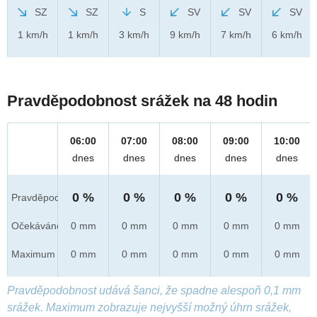
SZ
SZ
S
SV
SV
SV
1 km/h
1 km/h
3 km/h
9 km/h
7 km/h
6 km/h
Pravděpodobnost srážek na 48 hodin
06:00
07:00
08:00
09:00
10:00
dnes
dnes
dnes
dnes
dnes
0 %
0 %
0 %
0 %
0 %
Pravděpod.
Očekáváno
0 mm
0 mm
0 mm
0 mm
0 mm
Maximum
0 mm
0 mm
0 mm
0 mm
0 mm
Pravděpodobnost udává šanci, že spadne alespoň 0,1 mm
srážek. Maximum zobrazuje nejvyšší možný úhrn srážek,