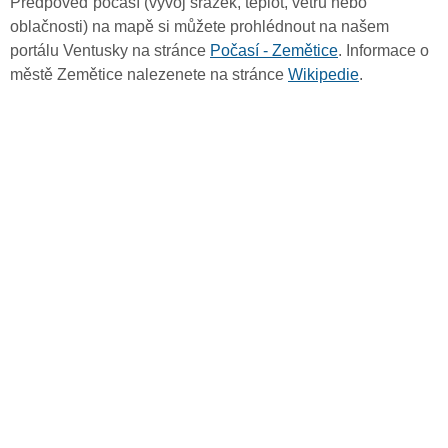
Předpověď počasí (vývoj srážek, teplot, větru nebo
oblačnosti) na mapě si můžete prohlédnout na našem
portálu Ventusky na stránce
Počasí - Zemětice
. Informace o
městě Zemětice nalezenete na stránce
Wikipedie
.