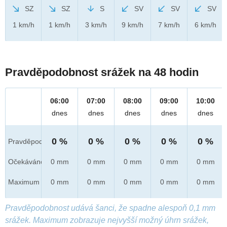
SZ
SZ
S
SV
SV
SV
1 km/h
1 km/h
3 km/h
9 km/h
7 km/h
6 km/h
Pravděpodobnost srážek na 48 hodin
06:00
07:00
08:00
09:00
10:00
dnes
dnes
dnes
dnes
dnes
0 %
0 %
0 %
0 %
0 %
Pravděpod.
Očekáváno
0 mm
0 mm
0 mm
0 mm
0 mm
Maximum
0 mm
0 mm
0 mm
0 mm
0 mm
Pravděpodobnost udává šanci, že spadne alespoň 0,1 mm
srážek. Maximum zobrazuje nejvyšší možný úhrn srážek,