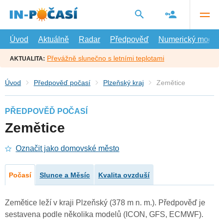
Přejít
na
hlavní
obsah
Úvod
Aktuálně
Radar
Předpověď
Numerický model
Převážně slunečno s letními teplotami
AKTUALITA:
Úvod
Předpověď počasí
Plzeňský kraj
Zemětice
PŘEDPOVĚĎ POČASÍ
Zemětice
Označit jako domovské město
Počasí
Slunce a Měsíc
Kvalita ovzduší
Zemětice leží v kraji Plzeňský (378 m n. m.). Předpověď je
sestavena podle několika modelů (ICON, GFS, ECMWF).