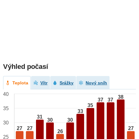
Výhled počasí
Teplota
Vítr
Srážky
Nový sníh
40
38
37
37
35
35
33
31
30
30
30
27
27
27
26
25