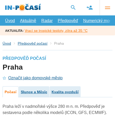
Přejít
na
hlavní
obsah
Úvod
Aktuálně
Radar
Předpověď
Numerický model
Vrací se tropické teploty, zítra až 35 °C
AKTUALITA:
Úvod
Předpověď počasí
Praha
PŘEDPOVĚĎ POČASÍ
Praha
Označit jako domovské město
Počasí
Slunce a Měsíc
Kvalita ovzduší
Praha leží v nadmořské výšce 280 m n. m. Předpověď je
sestavena podle několika modelů (ICON, GFS, ECMWF).