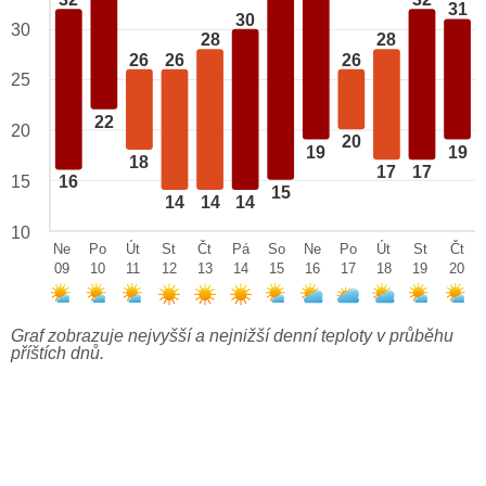
32
32
31
30
30
28
28
26
26
26
25
22
20
20
19
19
18
17
17
15
16
15
14
14
14
10
Ne
Po
Út
St
Čt
Pá
So
Ne
Po
Út
St
Čt
09
10
11
12
13
14
15
16
17
18
19
20
Graf zobrazuje nejvyšší a nejnižší denní teploty v průběhu
příštích dnů.