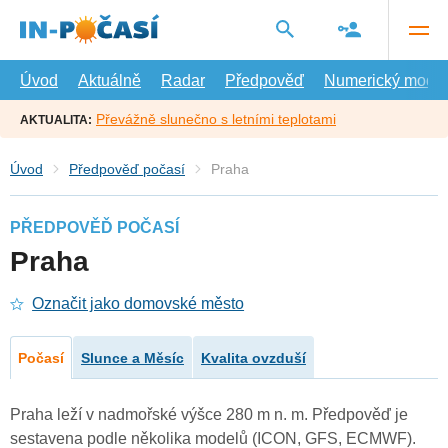
Přejít
na
hlavní
obsah
Úvod
Aktuálně
Radar
Předpověď
Numerický model
Převážně slunečno s letními teplotami
AKTUALITA:
Úvod
Předpověď počasí
Praha
PŘEDPOVĚĎ POČASÍ
Praha
Označit jako domovské město
Počasí
Slunce a Měsíc
Kvalita ovzduší
Praha leží v nadmořské výšce 280 m n. m. Předpověď je
sestavena podle několika modelů (ICON, GFS, ECMWF).