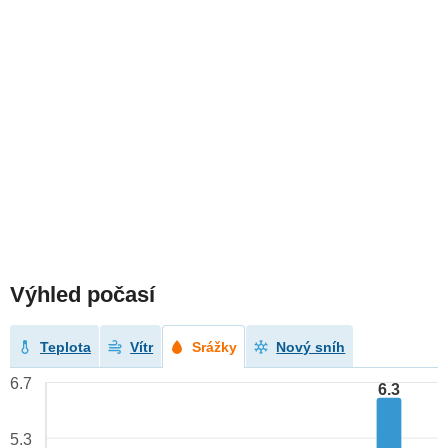
Výhled počasí
Teplota
Vítr
Srážky
Nový sníh
6.7
6.3
5.3