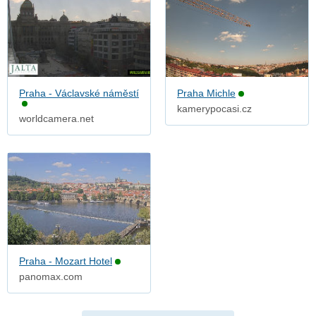
Praha - Václavské náměstí
Praha Michle
kamerypocasi.cz
worldcamera.net
Praha - Mozart Hotel
panomax.com