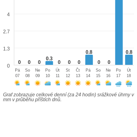
4
2.7
1.3
0.8
0.8
0.3
0
0
0
0
0
0
0
0
0
Pá
So
Ne
Po
Út
St
Čt
Pá
So
Ne
Po
Út
07
08
09
10
11
12
13
14
15
16
17
18
Graf zobrazuje celkové denní (za 24 hodin) srážkové úhrny v
mm v průběhu příštích dnů.