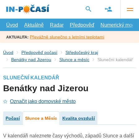
Přejít
na
hlavní
obsah
Úvod
Aktuálně
Radar
Předpověď
Numerický model
Převážně slunečno s letními teplotami
AKTUALITA:
Úvod
Předpověď počasí
Středočeský kraj
Benátky nad Jizerou
Slunce a měsíc
Sluneční kalendář
SLUNEČNÍ KALENDÁŘ
Benátky nad Jizerou
Označit jako domovské město
Počasí
Slunce a Měsíc
Kvalita ovzduší
V kalendáři naleznete časy východů, západů Slunce a další