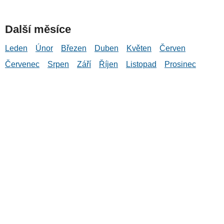
Další měsíce
Leden
Únor
Březen
Duben
Květen
Červen
Červenec
Srpen
Září
Říjen
Listopad
Prosinec