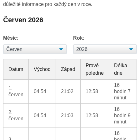
důležité informace pro každý den v roce.
Červen 2026
Měsíc:
Rok:
Pravé
Délka
Datum
Východ
Západ
poledne
dne
16
1.
04:54
21:02
12:58
hodin 7
červen
minut
16
2.
04:54
21:03
12:58
hodin 9
červen
minut
16
3.
hodin