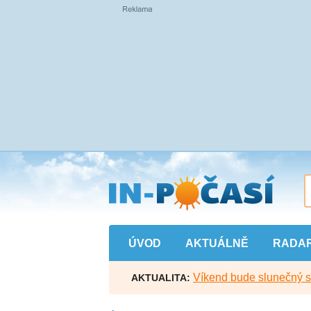
Přejít
na
hlavní
obsah
ÚVOD
AKTUÁLNĚ
RADA
Víkend bude slunečný s l
AKTUALITA: