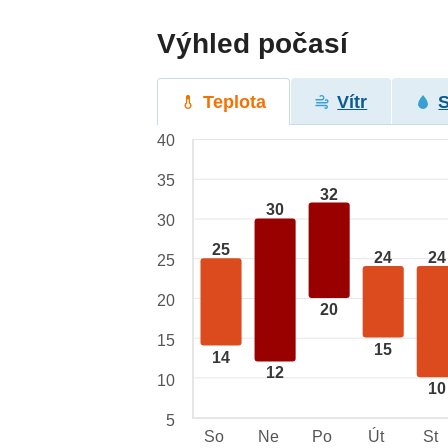
Výhled počasí
Teplota
Vítr
40
35
32
30
30
25
24
24
25
20
20
15
15
14
12
10
10
5
So
Ne
Po
Út
St