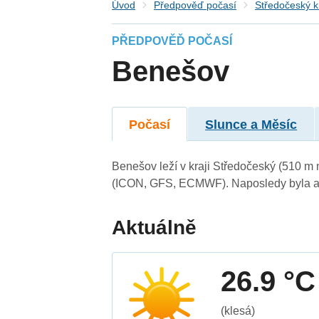
Úvod
Předpověď počasí
Středočeský k
PŘEDPOVĚĎ POČASÍ
Benešov
Počasí
Slunce a Měsíc
Benešov leží v kraji Středočeský (510 m
(ICON, GFS, ECMWF). Naposledy byla ak
Aktuálně
26.9 °C
(klesá)