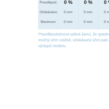
0 %
0 %
0
Pravděpod.
Očekáváno
0 mm
0 mm
0 
Maximum
0 mm
0 mm
0 
Pravděpodobnost udává šanci, že spadn
možný úhrn srážek, očekávaný úhrn pak 
výstupů modelu.