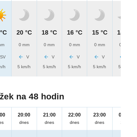
 °C
20 °C
18 °C
16 °C
15 °C
14 °C
mm
0 mm
0 mm
0 mm
0 mm
0 mm
SV
V
V
V
V
V
m/h
5 km/h
5 km/h
5 km/h
5 km/h
5 km/h
žek na 48 hodin
:00
20:00
21:00
22:00
23:00
00:00
es
dnes
dnes
dnes
dnes
zítra