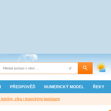
R
PŘEDPOVĚĎ
NUMERICKÝ
MODEL
ŘEKY
etními, zítra i tropickými teplotami