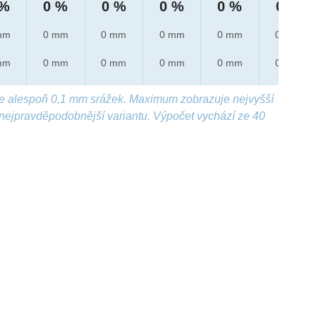
 %
0 %
0 %
0 %
0 %
0 %
mm
0 mm
0 mm
0 mm
0 mm
0 mm
mm
0 mm
0 mm
0 mm
0 mm
0 mm
e alespoň 0,1 mm srážek. Maximum zobrazuje nejvyšší
nejpravděpodobnější variantu. Výpočet vychází ze 40