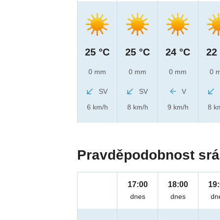
25 °C
25 °C
24 °C
22
0 mm
0 mm
0 mm
0 
SV
SV
V
6 km/h
8 km/h
9 km/h
8 k
Pravděpodobnost srá
17:00
18:00
19
dnes
dnes
dn