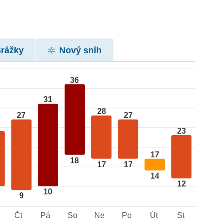
Srážky
Nový sníh
36
31
28
27
27
23
17
18
17
17
14
12
10
9
Čt
Pá
So
Ne
Po
Út
St