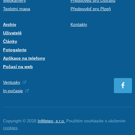
Webkamery
Předpověď pro Ostravu
Teplotní mapa
Předpověď pro Plzeň
Archiv
Kontakty
Uživatelé
Články
Fotogalerie
Aplikace na telefony
Počasí na web
Ventusky
In-počasie
Copyright © 2026
InMeteo, s.r.o.
Použitím souhlasíte s uložením
cookies
.