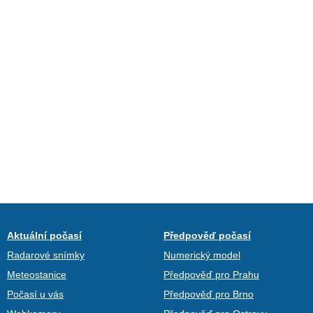
Aktuální počasí
Předpověď počasí
Radarové snímky
Numerický model
Meteostanice
Předpověď pro Prahu
Počasí u vás
Předpověď pro Brno