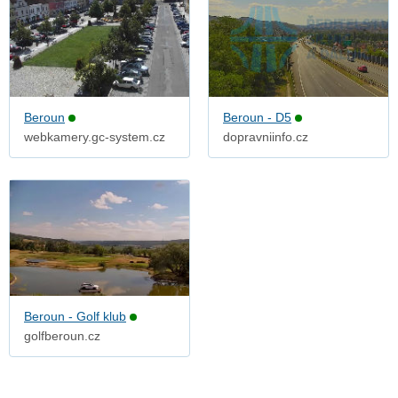
Beroun
Beroun - D5
webkamery.gc-system.cz
dopravniinfo.cz
Beroun - Golf klub
golfberoun.cz