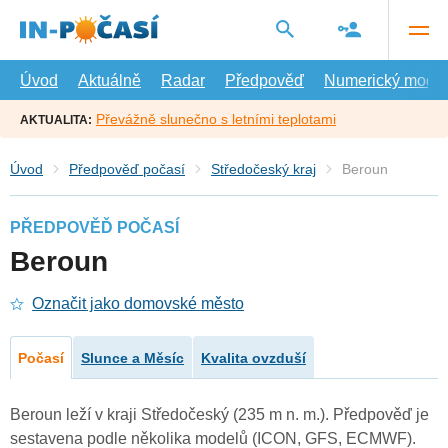
Přejít
na
hlavní
obsah
Úvod
Aktuálně
Radar
Předpověď
Numerický model
Převážně slunečno s letními teplotami
AKTUALITA:
Úvod
Předpověď počasí
Středočeský kraj
Beroun
PŘEDPOVĚĎ POČASÍ
Beroun
Označit jako domovské město
Počasí
Slunce a Měsíc
Kvalita ovzduší
Beroun leží v kraji Středočeský (235 m n. m.). Předpověď je
sestavena podle několika modelů (ICON, GFS, ECMWF).