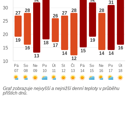
32
32
31
30
28
28
28
27
27
26
25
20
19
19
18
17
15
16
16
15
14
14
14
13
12
10
Pá
So
Ne
Po
Út
St
Čt
Pá
So
Ne
Po
Út
07
08
09
10
11
12
13
14
15
16
17
18
Graf zobrazuje nejvyšší a nejnižší denní teploty v průběhu
příštích dnů.