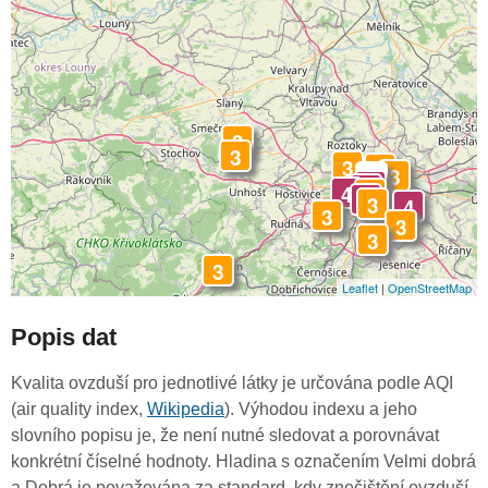
3
3
3
3
3
-
4
4
4
3
4
3
4
3
3
3
3
Leaflet
|
OpenStreetMap
Popis dat
Kvalita ovzduší pro jednotlivé látky je určována podle AQI
(air quality index,
Wikipedia
). Výhodou indexu a jeho
slovního popisu je, že není nutné sledovat a porovnávat
konkrétní číselné hodnoty. Hladina s označením Velmi dobrá
a Dobrá je považována za standard, kdy znečištění ovzduší