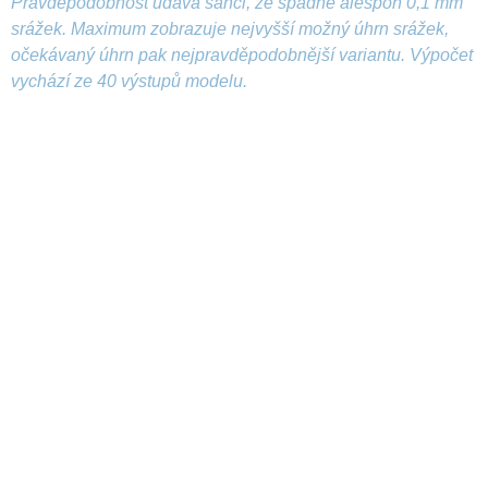
Pravděpodobnost udává šanci, že spadne alespoň 0,1 mm
srážek. Maximum zobrazuje nejvyšší možný úhrn srážek,
očekávaný úhrn pak nejpravděpodobnější variantu. Výpočet
vychází ze 40 výstupů modelu.