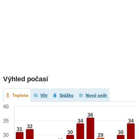
Výhled počasí
Teplota
Vítr
Srážky
Nový sníh
40
36
34
34
35
32
31
30
30
29
30