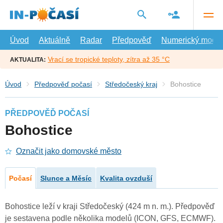
Přejít
na
hlavní
obsah
Úvod
Aktuálně
Radar
Předpověď
Numerický model
Vrací se tropické teploty, zítra až 35 °C
AKTUALITA:
Úvod
Předpověď počasí
Středočeský kraj
Bohostice
PŘEDPOVĚĎ POČASÍ
Bohostice
Označit jako domovské město
Počasí
Slunce a Měsíc
Kvalita ovzduší
Bohostice leží v kraji Středočeský (424 m n. m.). Předpověď
je sestavena podle několika modelů (ICON, GFS, ECMWF).