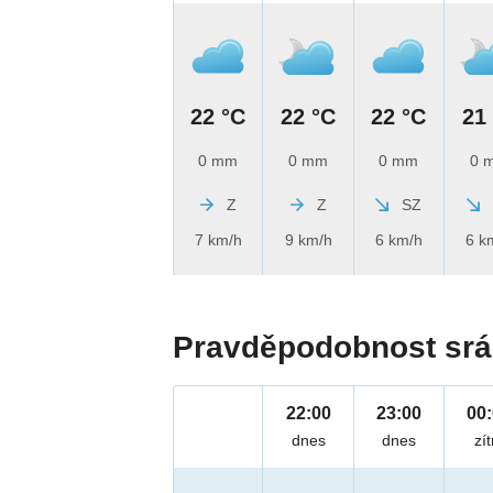
22 °C
22 °C
22 °C
21
0 mm
0 mm
0 mm
0 
Z
Z
SZ
7 km/h
9 km/h
6 km/h
6 k
Pravděpodobnost srá
22:00
23:00
00
dnes
dnes
zít