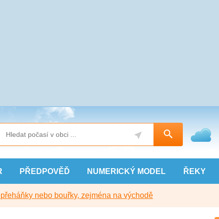
R
PŘEDPOVĚĎ
NUMERICKÝ
MODEL
ŘEKY
y přeháňky nebo bouřky, zejména na východě