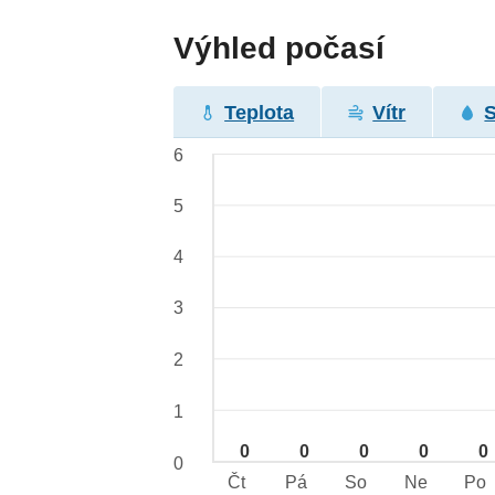
Výhled počasí
Teplota
Vítr
6
5
4
3
2
1
0
0
0
0
0
0
Čt
Pá
So
Ne
Po