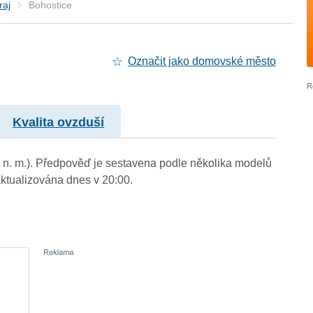
raj
Bohostice
Označit jako domovské město
Kvalita ovzduší
m n. m.). Předpověď je sestavena podle několika modelů
tualizována dnes v 20:00.