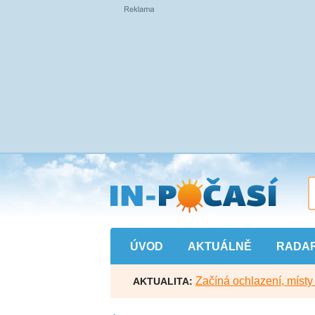
Přejít
na
hlavní
obsah
ÚVOD
AKTUÁLNĚ
RADA
Začíná ochlazení, míst
AKTUALITA: