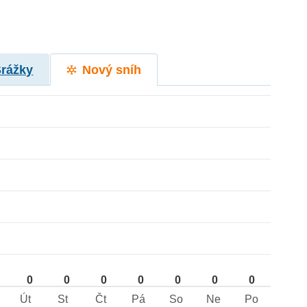
Srážky
Nový sníh
0
0
0
0
0
0
0
Út
St
Čt
Pá
So
Ne
Po