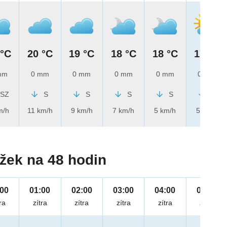
 °C
20 °C
19 °C
18 °C
18 °C
17 °C
mm
0 mm
0 mm
0 mm
0 mm
0 mm
SZ
S
S
S
S
S
m/h
11 km/h
9 km/h
7 km/h
5 km/h
5 km/h
žek na 48 hodin
:00
01:00
02:00
03:00
04:00
05:00
ra
zítra
zítra
zítra
zítra
zítra