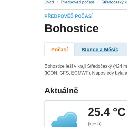
Úvod
Předpověď počasí
Středočeský k
PŘEDPOVĚĎ POČASÍ
Bohostice
Počasí
Slunce a Měsíc
Bohostice leží v kraji Středočeský (424 
(ICON, GFS, ECMWF). Naposledy byla ak
Aktuálně
25.4 °C
(klesá)