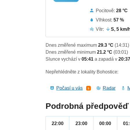
Pocitově:
28 °C
Vlhkost:
57 %
Vítr:
S, 5 km/
Dnes změřené maximum
29.3 °C
(14:31)
Dnes změřené minimum
21.2 °C
(03:01)
Slunce vychází v
05:41
a zapadá v
20:3
Nepřehlédněte z lokality Bohostice:
Počasí u vás
Radar
M
5
Podrobná předpověď 
22:00
23:00
00:00
01