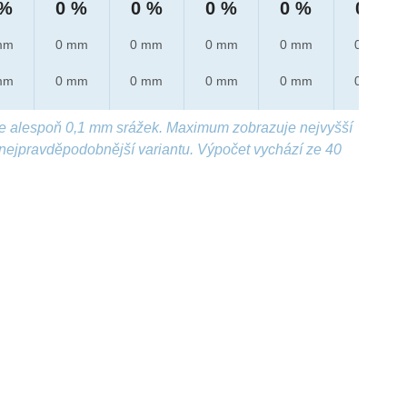
 %
0 %
0 %
0 %
0 %
0 %
mm
0 mm
0 mm
0 mm
0 mm
0 mm
mm
0 mm
0 mm
0 mm
0 mm
0 mm
e alespoň 0,1 mm srážek. Maximum zobrazuje nejvyšší
nejpravděpodobnější variantu. Výpočet vychází ze 40