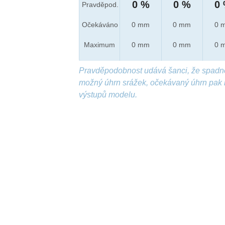
0 %
0 %
0
Pravděpod.
Očekáváno
0 mm
0 mm
0 
Maximum
0 mm
0 mm
0 
Pravděpodobnost udává šanci, že spadn
možný úhrn srážek, očekávaný úhrn pak 
výstupů modelu.