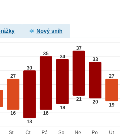
Srážky
Nový sníh
37
35
34
33
30
27
27
21
20
19
18
16
16
13
St
Čt
Pá
So
Ne
Po
Út