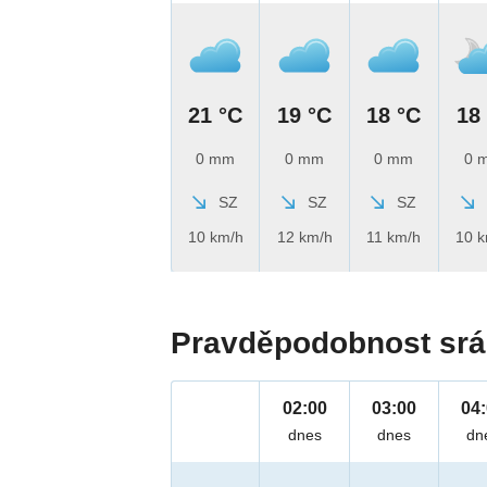
21 °C
19 °C
18 °C
18
0 mm
0 mm
0 mm
0 
SZ
SZ
SZ
10 km/h
12 km/h
11 km/h
10 
Pravděpodobnost srá
02:00
03:00
04
dnes
dnes
dn