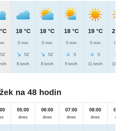
 °C
18 °C
18 °C
18 °C
19 °C
21 °C
mm
0 mm
0 mm
0 mm
0 mm
0 mm
SZ
SZ
SZ
S
S
S
km/h
8 km/h
8 km/h
9 km/h
11 km/h
11 km/h
žek na 48 hodin
:00
05:00
06:00
07:00
08:00
09:00
es
dnes
dnes
dnes
dnes
dnes