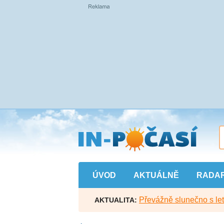
Přejít
na
hlavní
obsah
ÚVOD
AKTUÁLNĚ
RADA
Převážně slunečno s let
AKTUALITA: