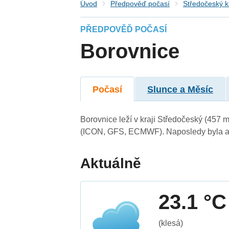
Úvod
Předpověď počasí
Středočeský k
PŘEDPOVĚĎ POČASÍ
Borovnice
Počasí
Slunce a Měsíc
Borovnice leží v kraji Středočeský (457 
(ICON, GFS, ECMWF). Naposledy byla ak
Aktuálně
23.1 °C
(klesá)