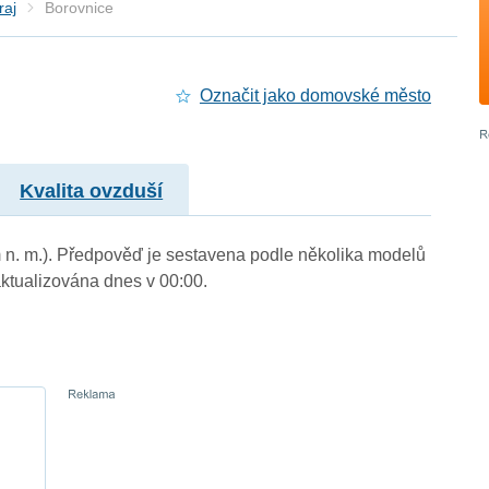
raj
Borovnice
Označit jako domovské město
Kvalita ovzduší
m n. m.). Předpověď je sestavena podle několika modelů
tualizována dnes v 00:00.