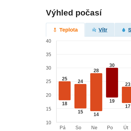
Výhled počasí
Teplota
Vítr
40
35
30
30
28
25
25
24
23
20
19
18
17
15
15
14
10
Pá
So
Ne
Po
Út