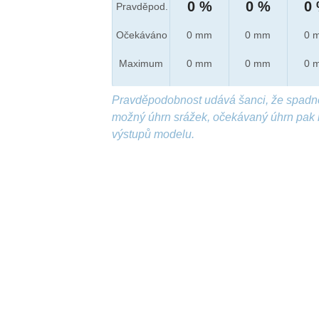
0 %
0 %
0
Pravděpod.
Očekáváno
0 mm
0 mm
0 
Maximum
0 mm
0 mm
0 
Pravděpodobnost udává šanci, že spadn
možný úhrn srážek, očekávaný úhrn pak 
výstupů modelu.