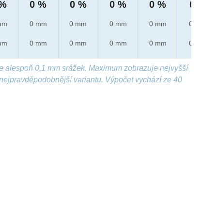
 %
0 %
0 %
0 %
0 %
0 %
mm
0 mm
0 mm
0 mm
0 mm
0 mm
mm
0 mm
0 mm
0 mm
0 mm
0 mm
e alespoň 0,1 mm srážek. Maximum zobrazuje nejvyšší
nejpravděpodobnější variantu. Výpočet vychází ze 40