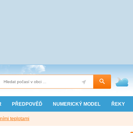
R
PŘEDPOVĚĎ
NUMERICKÝ
MODEL
ŘEKY
ními teplotami