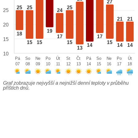
27
25
25
25
25
24
21
21
20
19
18
17
17
15
15
15
15
15
14
14
14
13
10
Pá
So
Ne
Po
Út
St
Čt
Pá
So
Ne
Po
Út
07
08
09
10
11
12
13
14
15
16
17
18
Graf zobrazuje nejvyšší a nejnižší denní teploty v průběhu
příštích dnů.