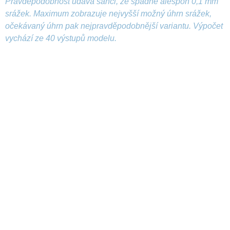
Pravděpodobnost udává šanci, že spadne alespoň 0,1 mm
srážek. Maximum zobrazuje nejvyšší možný úhrn srážek,
očekávaný úhrn pak nejpravděpodobnější variantu. Výpočet
vychází ze 40 výstupů modelu.