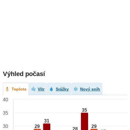
Výhled počasí
Teplota
Vítr
Srážky
Nový sníh
40
35
35
31
29
29
30
28