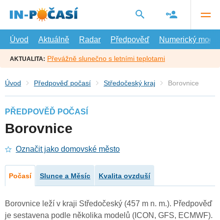
Přejít
na
hlavní
obsah
Úvod
Aktuálně
Radar
Předpověď
Numerický model
Převážně slunečno s letními teplotami
AKTUALITA:
Úvod
Předpověď počasí
Středočeský kraj
Borovnice
PŘEDPOVĚĎ POČASÍ
Borovnice
Označit jako domovské město
Počasí
Slunce a Měsíc
Kvalita ovzduší
Borovnice leží v kraji Středočeský (457 m n. m.). Předpověď
je sestavena podle několika modelů (ICON, GFS, ECMWF).