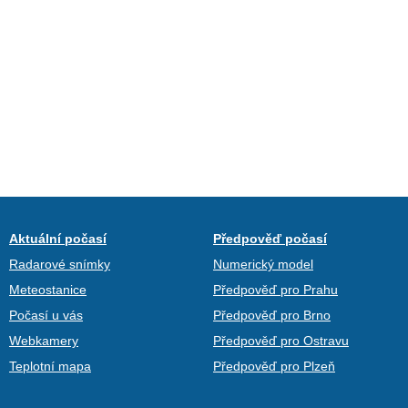
Aktuální počasí
Předpověď počasí
Radarové snímky
Numerický model
Meteostanice
Předpověď pro Prahu
Počasí u vás
Předpověď pro Brno
Webkamery
Předpověď pro Ostravu
Teplotní mapa
Předpověď pro Plzeň