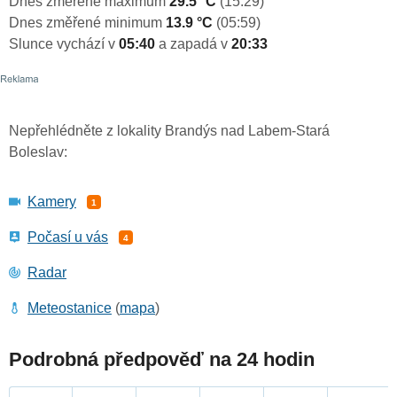
Dnes změřené maximum
29.5 °C
(15:29)
Dnes změřené minimum
13.9 °C
(05:59)
Slunce vychází v
05:40
a zapadá v
20:33
Nepřehlédněte z lokality Brandýs nad Labem-Stará
Boleslav:
Kamery
1
Počasí u vás
4
Radar
Meteostanice
(
mapa
)
Podrobná předpověď na 24 hodin