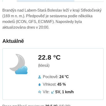
Brandýs nad Labem-Stará Boleslav leží v kraji Středočeský
(169 m n. m.). Předpověď je sestavena podle několika
modelů (ICON, GFS, ECMWF). Naposledy byla
aktualizována dnes v 20:00.
Aktuálně
22.8 °C
(klesá)
Pocitově:
24 °C
Vlhkost:
45 %
Vítr:
SV, 1 km/h