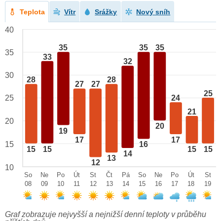
Teplota
Vítr
Srážky
Nový sníh
40
35
35
35
35
33
32
30
28
28
27
27
25
25
24
21
20
20
19
17
17
15
16
15
15
15
15
14
13
12
10
So
Ne
Po
Út
St
Čt
Pá
So
Ne
Po
Út
St
08
09
10
11
12
13
14
15
16
17
18
19
Graf zobrazuje nejvyšší a nejnižší denní teploty v průběhu