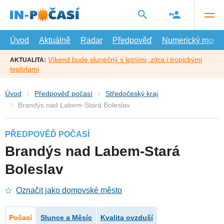
Přejít
na
hlavní
obsah
Úvod
Aktuálně
Radar
Předpověď
Numerický model
Víkend bude slunečný s letními, zítra i tropickými
AKTUALITA:
teplotami
Úvod
Předpověď počasí
Středočeský kraj
Brandýs nad Labem-Stará Boleslav
PŘEDPOVĚĎ POČASÍ
Brandýs nad Labem-Stará
Boleslav
Označit jako domovské město
Počasí
Slunce a Měsíc
Kvalita ovzduší