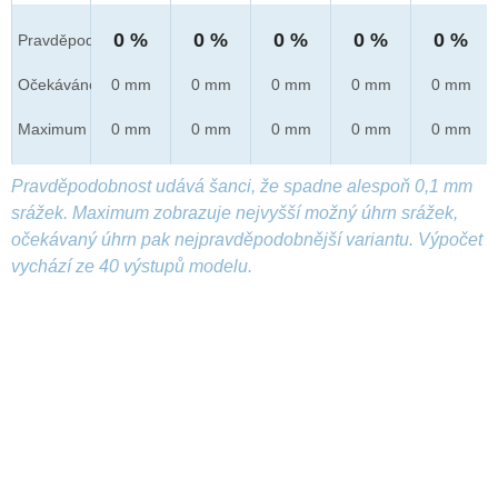
0 %
0 %
0 %
0 %
0 %
Pravděpod.
Očekáváno
0 mm
0 mm
0 mm
0 mm
0 mm
Maximum
0 mm
0 mm
0 mm
0 mm
0 mm
Pravděpodobnost udává šanci, že spadne alespoň 0,1 mm
srážek. Maximum zobrazuje nejvyšší možný úhrn srážek,
očekávaný úhrn pak nejpravděpodobnější variantu. Výpočet
vychází ze 40 výstupů modelu.