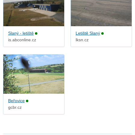
Slaný - letiště
Letiště Slaný
is.abconline.cz
lksn.cz
Beřovice
gcbr.cz