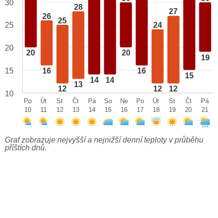
30
28
27
26
25
25
24
20
20
20
19
15
16
16
15
14
14
13
12
12
12
10
Po
Út
St
Čt
Pá
So
Ne
Po
Út
St
Čt
Pá
10
11
12
13
14
15
16
17
18
19
20
21
Graf zobrazuje nejvyšší a nejnižší denní teploty v průběhu
příštích dnů.