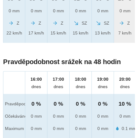
0 mm
0 mm
0 mm
0 mm
0 mm
0 mm
Z
Z
Z
SZ
SZ
Z
22 km/h
17 km/h
15 km/h
15 km/h
13 km/h
7 km/h
Pravděpodobnost srážek na 48 hodin
16:00
17:00
18:00
19:00
20:00
dnes
dnes
dnes
dnes
dnes
0 %
0 %
0 %
0 %
10 %
Pravděpod.
Očekáváno
0 mm
0 mm
0 mm
0 mm
0 mm
Maximum
0 mm
0 mm
0 mm
0 mm
0.1 mm