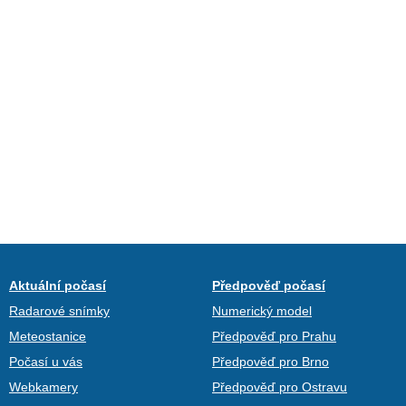
Aktuální počasí
Předpověď počasí
Radarové snímky
Numerický model
Meteostanice
Předpověď pro Prahu
Počasí u vás
Předpověď pro Brno
Webkamery
Předpověď pro Ostravu