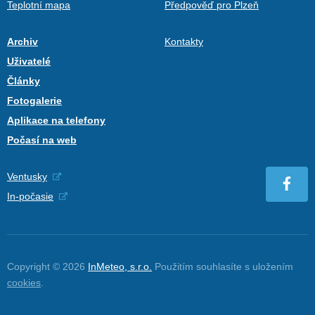
Teplotní mapa
Předpověď pro Plzeň
Archiv
Kontakty
Uživatelé
Články
Fotogalerie
Aplikace na telefony
Počasí na web
Ventusky
In-počasie
Copyright © 2026
InMeteo, s.r.o.
Použitím souhlasíte s uložením
cookies
.