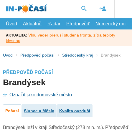
Přejít
na
hlavní
obsah
Úvod
Aktuálně
Radar
Předpověď
Numerický model
Vlnu veder přeruší studená fronta, zítra teploty
AKTUALITA:
klesnou
Úvod
Předpověď počasí
Středočeský kraj
Brandýsek
PŘEDPOVĚĎ POČASÍ
Brandýsek
Označit jako domovské město
Počasí
Slunce a Měsíc
Kvalita ovzduší
Brandýsek leží v kraji Středočeský (278 m n. m.). Předpověď