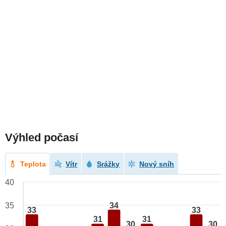
Výhled počasí
Teplota
Vítr
Srážky
Nový sníh
40
34
35
33
33
31
31
30
30