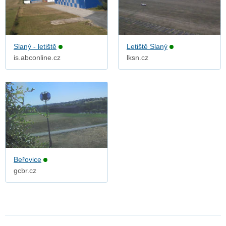
Slaný - letiště
Letiště Slaný
is.abconline.cz
lksn.cz
Beřovice
gcbr.cz