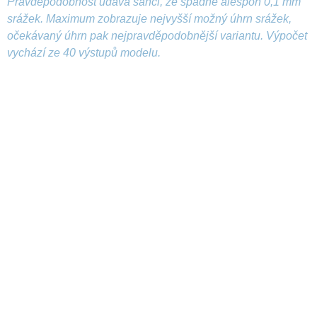
Pravděpodobnost udává šanci, že spadne alespoň 0,1 mm
srážek. Maximum zobrazuje nejvyšší možný úhrn srážek,
očekávaný úhrn pak nejpravděpodobnější variantu. Výpočet
vychází ze 40 výstupů modelu.