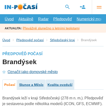
Přejít
na
hlavní
obsah
Úvod
Aktuálně
Radar
Předpověď
Numerický model
Převážně slunečno s letními teplotami
AKTUALITA:
Úvod
Předpověď počasí
Středočeský kraj
Brandýsek
PŘEDPOVĚĎ POČASÍ
Brandýsek
Označit jako domovské město
Počasí
Slunce a Měsíc
Kvalita ovzduší
Brandýsek leží v kraji Středočeský (278 m n. m.). Předpověď
je sestavena podle několika modelů (ICON, GFS, ECMWF).