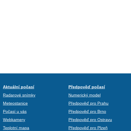
Aktuální počasí
Předpověď počasí
Radarové snímky
Numerický model
Meteostanice
Předpověď pro Prahu
Počasí u vás
Předpověď pro Brno
Webkamery
Předpověď pro Ostravu
Teplotní mapa
Předpověď pro Plzeň