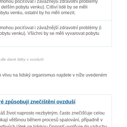
 mohou pociťovat i závažnější zdravotní problémy
 delším pobytu venku). Citliví lidé by se měli
bytu venku, ostatní by ho měli omezit.
 mohou pociťovat i závažnější zdravotní problémy (i
pobytu venku). Všichni by se měli vyvarovat pobytu
dle dané látky v ovzduší.
ich vlivu na lidský organismus najdete v níže uvedeném
eré způsobují znečištění ovzduší
náš život naprosto nezbytným, často znečišťuje celou
nikají většinou během procesů spalování, případně v
dlivých látek se lidskou činností uvolňuje do vzduchu