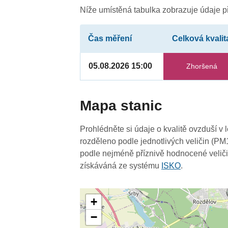
Níže umístěná tabulka zobrazuje údaje př
Čas měření
Celková kvalit
05.08.2026 15:00
Zhoršená
Mapa stanic
Prohlédněte si údaje o kvalitě ovzduší v 
rozděleno podle jednotlivých veličin (PM
podle nejméně příznivě hodnocené veliči
získáváná ze systému
ISKO
.
+
−