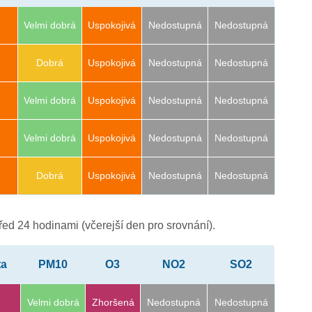
Velmi dobrá
Uspokojivá
Nedostupná
Nedostupná
Dobrá
Uspokojivá
Nedostupná
Nedostupná
Velmi dobrá
Uspokojivá
Nedostupná
Nedostupná
Velmi dobrá
Uspokojivá
Nedostupná
Nedostupná
Dobrá
Uspokojivá
Nedostupná
Nedostupná
ed 24 hodinami (včerejší den pro srovnání).
ta
PM10
O3
NO2
SO2
Velmi dobrá
Zhoršená
Nedostupná
Nedostupná