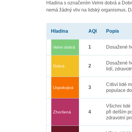
Hladina s označením Velmi dobrá a Dobrá
nemá žádný vliv na lidský organismus. 
Hladina
AQI
Popis
1
Dosažené ho
Velmi dobrá
Dosažené ho
2
Dobrá
lidí, zdravot
Citliví lidé
3
Uspokojivá
populace do
Všichni lid
4
při delším p
Zhoršená
zdravotní pr