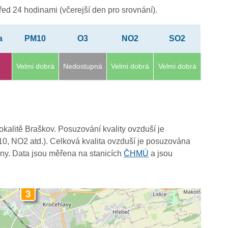
ed 24 hodinami (včerejší den pro srovnání).
a
PM10
O3
NO2
SO2
Velmi dobrá
Nedostupná
Velmi dobrá
Velmi dobrá
lokalitě Braškov. Posuzování kvality ovzduší je
3
10, NO2 atd.). Celková kvalita ovzduší je posuzována
ny. Data jsou měřena na stanicích
ČHMÚ
a jsou
3