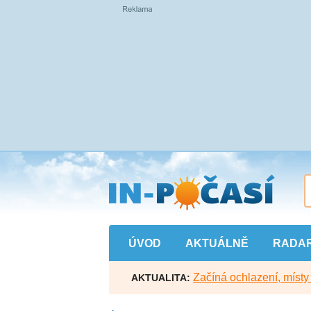
Přejít
na
hlavní
obsah
ÚVOD
AKTUÁLNĚ
RADA
Začíná ochlazení, míst
AKTUALITA: