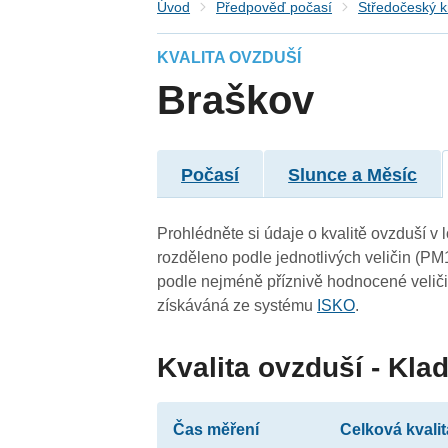
Úvod
Předpověď počasí
Středočeský k
KVALITA OVZDUŠÍ
Braškov
Počasí
Slunce a Měsíc
Prohlédněte si údaje o kvalitě ovzduší v 
rozděleno podle jednotlivých veličin (PM
podle nejméně příznivě hodnocené veliči
získáváná ze systému
ISKO
.
Kvalita ovzduší - Kla
Čas měření
Celková kvalit