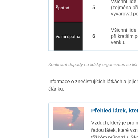
Všichni lidé
5
(zejména při
Špatná
vyvarovat po
Všichni lidé
6
při kratším 
Velmi špatná
venku.
Konkrétní dopady na lidský organismus se liší 
Informace o znečisťujících látkách a jej
článku.
Přehled látek, kt
Vzduch, který je pro 
řadou látek, které vz
těžkém průmyslu. Ško