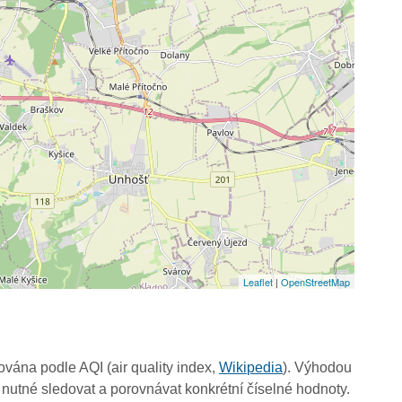
Leaflet
|
OpenStreetMap
čována podle AQI (air quality index,
Wikipedia
). Výhodou
 nutné sledovat a porovnávat konkrétní číselné hodnoty.