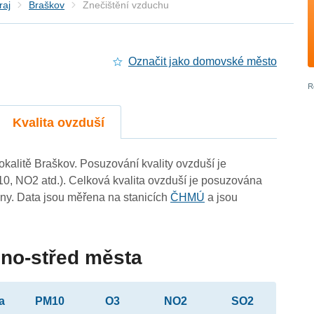
raj
Braškov
Znečištění vzduchu
Označit jako domovské město
Kvalita ovzduší
lokalitě Braškov. Posuzování kvality ovzduší je
10, NO2 atd.). Celková kvalita ovzduší je posuzována
ny. Data jsou měřena na stanicích
ČHMÚ
a jsou
dno-střed města
a
PM10
O3
NO2
SO2