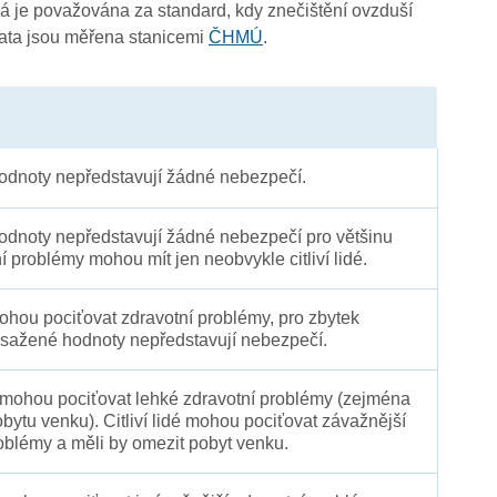
 je považována za standard, kdy znečištění ovzduší
Data jsou měřena stanicemi
ČHMÚ
.
dnoty nepředstavují žádné nebezpečí.
dnoty nepředstavují žádné nebezpečí pro většinu
ní problémy mohou mít jen neobvykle citliví lidé.
 mohou pociťovat zdravotní problémy, pro zbytek
sažené hodnoty nepředstavují nebezpečí.
é mohou pociťovat lehké zdravotní problémy (zejména
obytu venku). Citliví lidé mohou pociťovat závažnější
oblémy a měli by omezit pobyt venku.