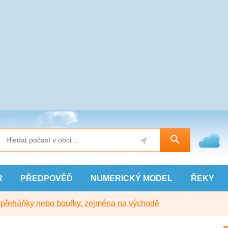
R
PŘEDPOVĚĎ
NUMERICKÝ
MODEL
ŘEKY
y přeháňky nebo bouřky, zejména na východě