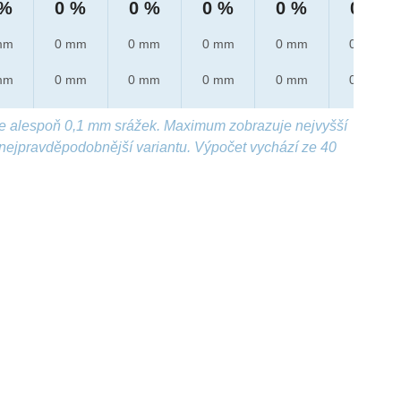
 %
0 %
0 %
0 %
0 %
0 %
mm
0 mm
0 mm
0 mm
0 mm
0 mm
mm
0 mm
0 mm
0 mm
0 mm
0 mm
e alespoň 0,1 mm srážek. Maximum zobrazuje nejvyšší
nejpravděpodobnější variantu. Výpočet vychází ze 40