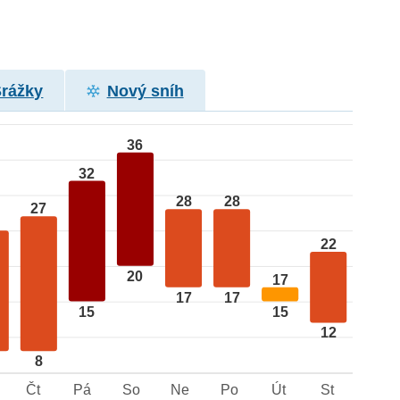
Srážky
Nový sníh
36
32
28
28
27
22
20
17
17
17
15
15
12
8
Čt
Pá
So
Ne
Po
Út
St