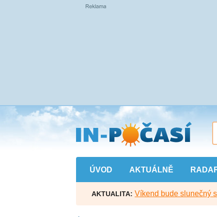
Přejít
na
hlavní
obsah
ÚVOD
AKTUÁLNĚ
RADA
Víkend bude slunečný s l
AKTUALITA: