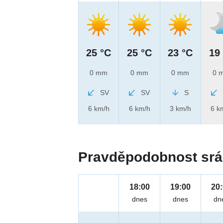
25 °C
25 °C
23 °C
19
0 mm
0 mm
0 mm
0 
SV
SV
S
6 km/h
6 km/h
3 km/h
6 k
Pravděpodobnost srá
18:00
19:00
20
dnes
dnes
dn