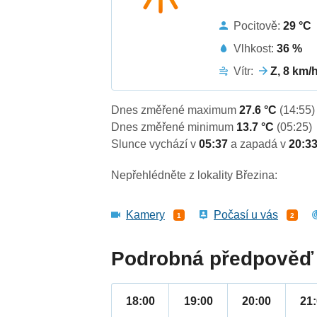
Pocitově:
29 °C
Vlhkost:
36 %
Vítr:
Z, 8 km/
Dnes změřené maximum
27.6 °C
(14:55)
Dnes změřené minimum
13.7 °C
(05:25)
Slunce vychází v
05:37
a zapadá v
20:3
Nepřehlédněte z lokality Březina:
Kamery
Počasí u vás
1
2
Podrobná předpověď 
18:00
19:00
20:00
21