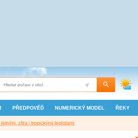
R
PŘEDPOVĚĎ
NUMERICKÝ
MODEL
ŘEKY
etními, zítra i tropickými teplotami