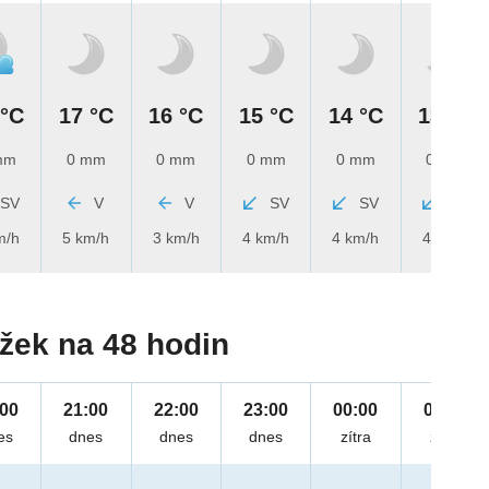
 °C
17 °C
16 °C
15 °C
14 °C
13 °C
mm
0 mm
0 mm
0 mm
0 mm
0 mm
SV
V
V
SV
SV
SV
m/h
5 km/h
3 km/h
4 km/h
4 km/h
4 km/h
žek na 48 hodin
:00
21:00
22:00
23:00
00:00
01:00
es
dnes
dnes
dnes
zítra
zítra