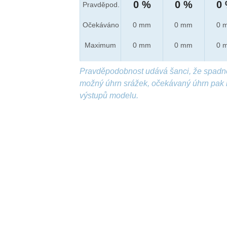
0 %
0 %
0
Pravděpod.
Očekáváno
0 mm
0 mm
0 
Maximum
0 mm
0 mm
0 
Pravděpodobnost udává šanci, že spadn
možný úhrn srážek, očekávaný úhrn pak 
výstupů modelu.