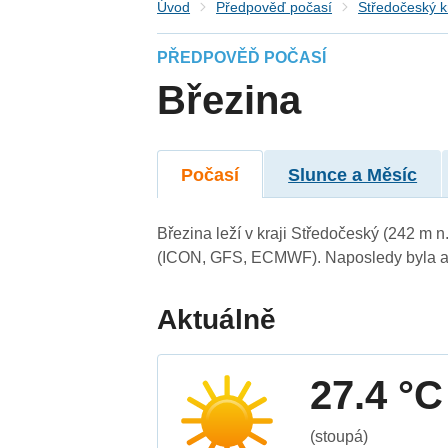
Úvod
Předpověď počasí
Středočeský k
PŘEDPOVĚĎ POČASÍ
Březina
Počasí
Slunce a Měsíc
Březina leží v kraji Středočeský (242 m 
(ICON, GFS, ECMWF). Naposledy byla ak
Aktuálně
27.4 °C
(stoupá)