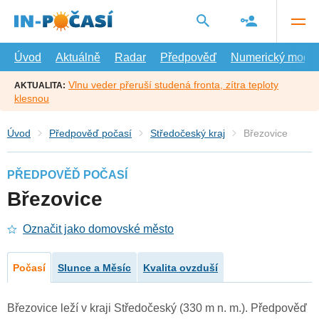
Přejít
na
hlavní
obsah
Úvod
Aktuálně
Radar
Předpověď
Numerický model
Vlnu veder přeruší studená fronta, zítra teploty
AKTUALITA:
klesnou
Úvod
Předpověď počasí
Středočeský kraj
Březovice
PŘEDPOVĚĎ POČASÍ
Březovice
Označit jako domovské město
Počasí
Slunce a Měsíc
Kvalita ovzduší
Březovice leží v kraji Středočeský (330 m n. m.). Předpověď