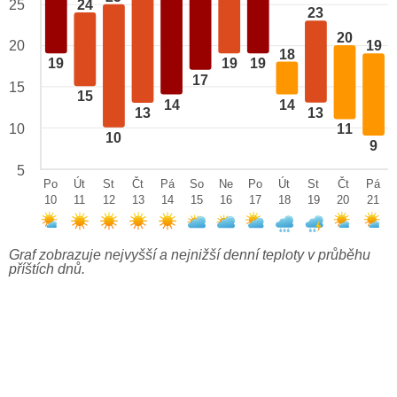
24
25
23
20
20
19
18
19
19
19
17
15
15
14
14
13
13
10
11
10
9
5
Po
Út
St
Čt
Pá
So
Ne
Po
Út
St
Čt
Pá
10
11
12
13
14
15
16
17
18
19
20
21
Graf zobrazuje nejvyšší a nejnižší denní teploty v průběhu
příštích dnů.