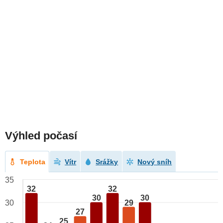
Výhled počasí
Teplota
Vítr
Srážky
Nový sníh
35
32
32
30
30
29
30
27
25