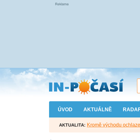
Přejít
na
hlavní
obsah
ÚVOD
AKTUÁLNĚ
RADA
Kromě východu ochlazen
AKTUALITA: