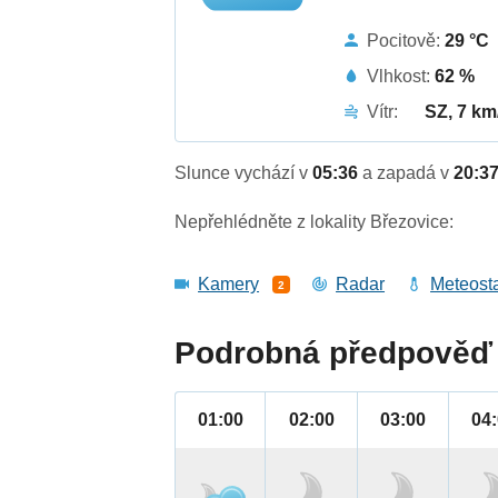
Pocitově:
29 °C
Vlhkost:
62 %
Vítr:
SZ, 7 km
Slunce vychází v
05:36
a zapadá v
20:3
Nepřehlédněte z lokality Březovice:
Kamery
Radar
Meteost
2
Podrobná předpověď 
01:00
02:00
03:00
04