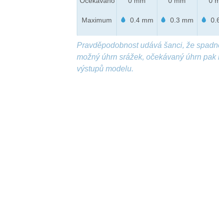
Očekáváno
0 mm
0 mm
0 
Maximum
0.4 mm
0.3 mm
0.
Pravděpodobnost udává šanci, že spadn
možný úhrn srážek, očekávaný úhrn pak 
výstupů modelu.