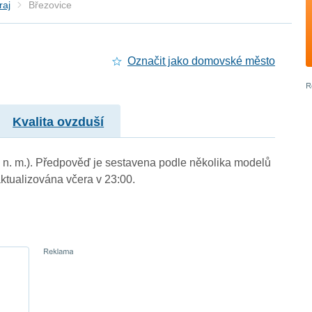
raj
Březovice
Označit jako domovské město
Kvalita ovzduší
m n. m.). Předpověď je sestavena podle několika modelů
tualizována včera v 23:00.