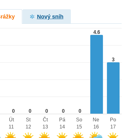
Srážky
Nový sníh
4.6
3
0
0
0
0
0
Út
St
Čt
Pá
So
Ne
Po
11
12
13
14
15
16
17