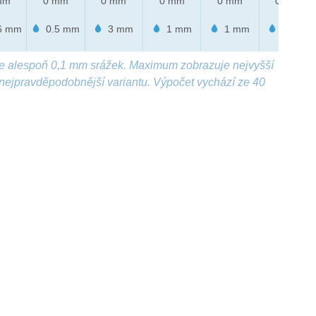
mm
0 mm
0 mm
0 mm
0 mm
0 mm
6 mm
0.5 mm
3 mm
1 mm
1 mm
1 mm
e alespoň 0,1 mm srážek. Maximum zobrazuje nejvyšší
nejpravděpodobnější variantu. Výpočet vychází ze 40