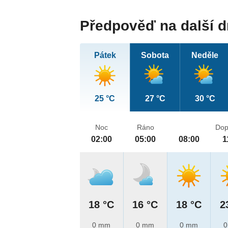
Předpověď na další 
Pátek
Sobota
Neděle
25 °C
27 °C
30 °C
Noc
Ráno
Dop
02:00
05:00
08:00
1
18 °C
16 °C
18 °C
2
0 mm
0 mm
0 mm
0