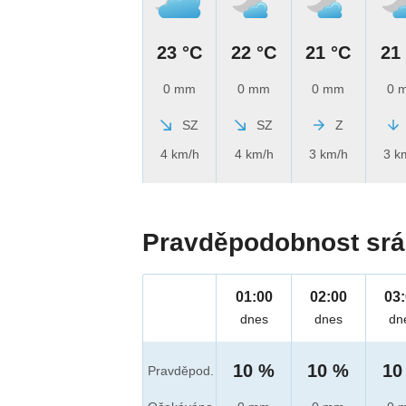
23 °C
22 °C
21 °C
21
0 mm
0 mm
0 mm
0 
SZ
SZ
Z
4 km/h
4 km/h
3 km/h
3 k
Pravděpodobnost srá
01:00
02:00
03
dnes
dnes
dn
10 %
10 %
10
Pravděpod.