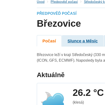
Úvod
Předpověď počasí
Středočeský k
PŘEDPOVĚĎ POČASÍ
Březovice
Počasí
Slunce a Měsíc
Březovice leží v kraji Středočeský (330 
(ICON, GFS, ECMWF). Naposledy byla ak
Aktuálně
26.2 °C
(klesá)