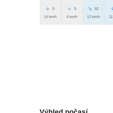
S
S
SZ
14 km/h
9 km/h
12 km/h
11
Výhled počasí