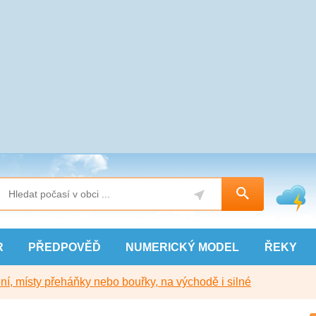
R
PŘEDPOVĚĎ
NUMERICKÝ
MODEL
ŘEKY
í, místy přeháňky nebo bouřky, na východě i silné