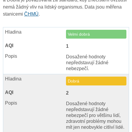
nemá žádný vliv na lidský organismus. Data jsou měřena
stanicemi
ČHMÚ
.
Velmi dobrá
1
Dosažené hodnoty
nepředstavují žádné
nebezpečí.
Dobrá
2
Dosažené hodnoty
nepředstavují žádné
nebezpečí pro většinu lidí,
zdravotní problémy mohou
mít jen neobvykle citliví lidé.