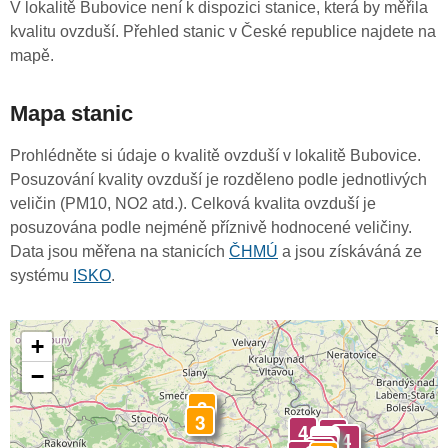
V lokalitě Bubovice není k dispozici stanice, která by měřila
kvalitu ovzduší. Přehled stanic v České republice najdete na
mapě.
Mapa stanic
Prohlédněte si údaje o kvalitě ovzduší v lokalitě Bubovice.
Posuzování kvality ovzduší je rozděleno podle jednotlivých
veličin (PM10, NO2 atd.). Celková kvalita ovzduší je
posuzována podle nejméně příznivě hodnocené veličiny.
Data jsou měřena na stanicích
ČHMÚ
a jsou získáváná ze
systému
ISKO
.
+
−
3
3
4
4
4
-