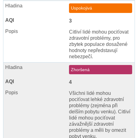
Uspokojivá
3
Citliví lidé mohou pociťovat
zdravotní problémy, pro
zbytek populace dosažené
hodnoty nepředstavují
nebezpečí.
Zhoršená
4
Všichni lidé mohou
pociťovat lehké zdravotní
problémy (zejména při
delším pobytu venku). Citliví
lidé mohou pociťovat
závažnější zdravotní
problémy a měli by omezit
pobyt venku.