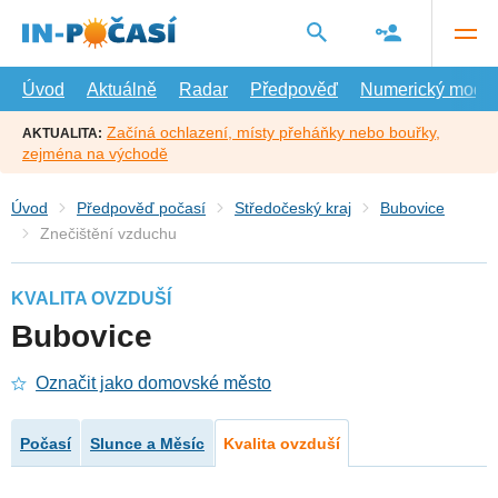
Přejít
na
hlavní
obsah
Úvod
Aktuálně
Radar
Předpověď
Numerický model
Začíná ochlazení, místy přeháňky nebo bouřky,
AKTUALITA:
zejména na východě
Úvod
Předpověď počasí
Středočeský kraj
Bubovice
Znečištění vzduchu
KVALITA OVZDUŠÍ
Bubovice
Označit jako domovské město
Počasí
Slunce a Měsíc
Kvalita ovzduší