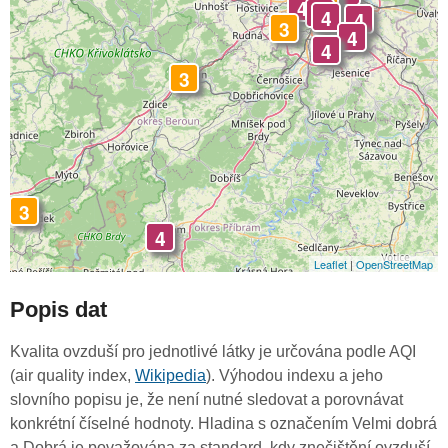
4
4
4
3
4
4
4
3
4
4
3
3
4
Leaflet
|
OpenStreetMap
Popis dat
Kvalita ovzduší pro jednotlivé látky je určována podle AQI
(air quality index,
Wikipedia
). Výhodou indexu a jeho
slovního popisu je, že není nutné sledovat a porovnávat
konkrétní číselné hodnoty. Hladina s označením Velmi dobrá
a Dobrá je považována za standard, kdy znečištění ovzduší