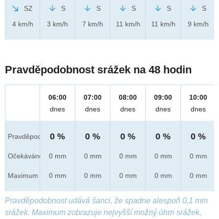
SZ
S
S
S
S
S
4 km/h
3 km/h
7 km/h
11 km/h
11 km/h
9 km/h
Pravděpodobnost srážek na 48 hodin
06:00
07:00
08:00
09:00
10:00
dnes
dnes
dnes
dnes
dnes
0 %
0 %
0 %
0 %
0 %
Pravděpod.
Očekáváno
0 mm
0 mm
0 mm
0 mm
0 mm
Maximum
0 mm
0 mm
0 mm
0 mm
0 mm
Pravděpodobnost udává šanci, že spadne alespoň 0,1 mm
srážek. Maximum zobrazuje nejvyšší možný úhrn srážek,