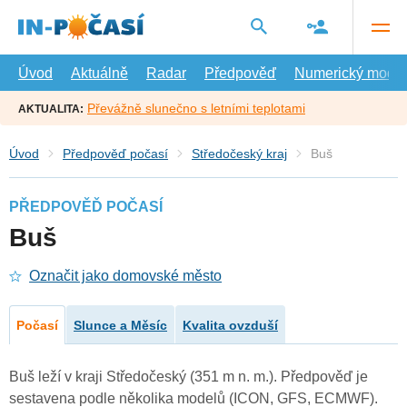
Přejít
na
hlavní
obsah
Úvod
Aktuálně
Radar
Předpověď
Numerický model
Převážně slunečno s letními teplotami
AKTUALITA:
Úvod
Předpověď počasí
Středočeský kraj
Buš
PŘEDPOVĚĎ POČASÍ
Buš
Označit jako domovské město
Počasí
Slunce a Měsíc
Kvalita ovzduší
Buš leží v kraji Středočeský (351 m n. m.). Předpověď je
sestavena podle několika modelů (ICON, GFS, ECMWF).