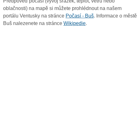
Předpověď počasí (vývoj srážek, teplot, větru nebo
oblačnosti) na mapě si můžete prohlédnout na našem
portálu Ventusky na stránce
Počasí - Buš
. Informace o městě
Buš nalezenete na stránce
Wikipedie
.