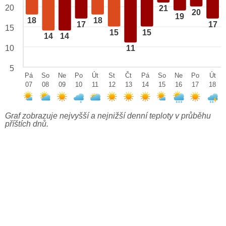
20
21
20
19
18
18
17
17
15
15
15
14
14
10
11
5
Pá
So
Ne
Po
Út
St
Čt
Pá
So
Ne
Po
Út
07
08
09
10
11
12
13
14
15
16
17
18
Graf zobrazuje nejvyšší a nejnižší denní teploty v průběhu
příštích dnů.