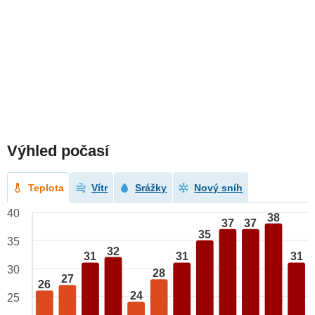
Výhled počasí
Teplota
Vítr
Srážky
Nový sníh
40
38
37
37
35
35
32
31
31
31
30
28
27
26
24
25