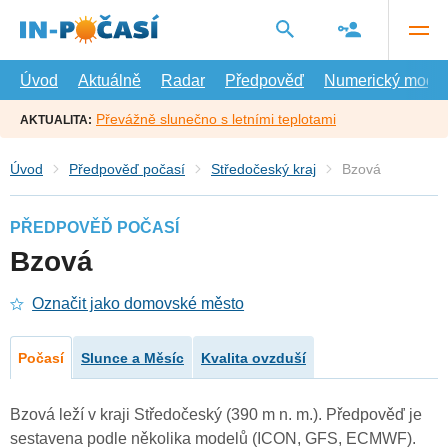
Přejít
na
hlavní
obsah
Úvod
Aktuálně
Radar
Předpověď
Numerický model
Převážně slunečno s letními teplotami
AKTUALITA:
Úvod
Předpověď počasí
Středočeský kraj
Bzová
PŘEDPOVĚĎ POČASÍ
Bzová
Označit jako domovské město
Počasí
Slunce a Měsíc
Kvalita ovzduší
Bzová leží v kraji Středočeský (390 m n. m.). Předpověď je
sestavena podle několika modelů (ICON, GFS, ECMWF).