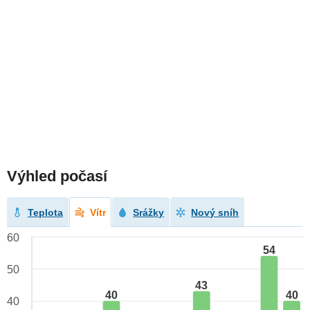
Výhled počasí
Teplota
Vítr
Srážky
Nový sníh
60
54
50
43
40
40
40