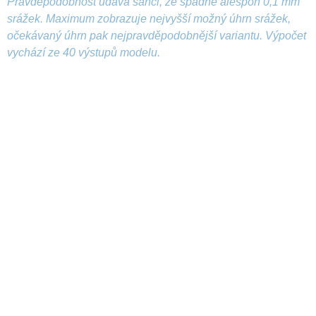
Pravděpodobnost udává šanci, že spadne alespoň 0,1 mm
srážek. Maximum zobrazuje nejvyšší možný úhrn srážek,
očekávaný úhrn pak nejpravděpodobnější variantu. Výpočet
vychází ze 40 výstupů modelu.