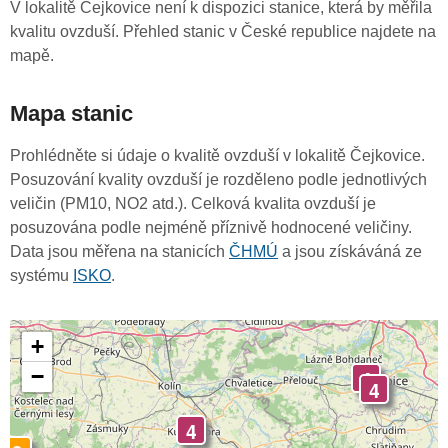
V lokalitě Čejkovice není k dispozici stanice, která by měřila
kvalitu ovzduší. Přehled stanic v České republice najdete na
mapě.
Mapa stanic
Prohlédněte si údaje o kvalitě ovzduší v lokalitě Čejkovice.
Posuzování kvality ovzduší je rozděleno podle jednotlivých
veličin (PM10, NO2 atd.). Celková kvalita ovzduší je
posuzována podle nejméně příznivě hodnocené veličiny.
Data jsou měřena na stanicích
ČHMÚ
a jsou získáváná ze
systému
ISKO
.
+
−
4
4
4