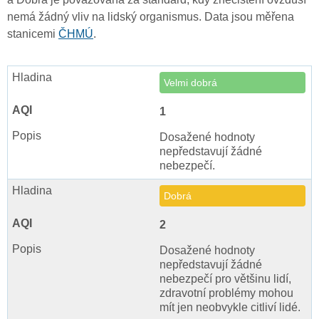
nemá žádný vliv na lidský organismus. Data jsou měřena
stanicemi
ČHMÚ
.
Velmi dobrá
1
Dosažené hodnoty
nepředstavují žádné
nebezpečí.
Dobrá
2
Dosažené hodnoty
nepředstavují žádné
nebezpečí pro většinu lidí,
zdravotní problémy mohou
mít jen neobvykle citliví lidé.