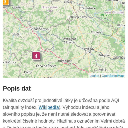
3
4
Leaflet
|
OpenStreetMap
Popis dat
Kvalita ovzduší pro jednotlivé látky je určována podle AQI
(air quality index,
Wikipedia
). Výhodou indexu a jeho
slovního popisu je, že není nutné sledovat a porovnávat
konkrétní číselné hodnoty. Hladina s označením Velmi dobrá
a Dobrá je považována za standard, kdy znečištění ovzduší