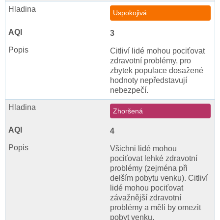
Uspokojivá
3
Citliví lidé mohou pociťovat
zdravotní problémy, pro
zbytek populace dosažené
hodnoty nepředstavují
nebezpečí.
Zhoršená
4
Všichni lidé mohou
pociťovat lehké zdravotní
problémy (zejména při
delším pobytu venku). Citliví
lidé mohou pociťovat
závažnější zdravotní
problémy a měli by omezit
pobyt venku.