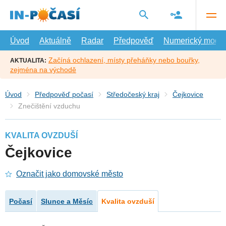
Přejít
na
hlavní
obsah
Úvod
Aktuálně
Radar
Předpověď
Numerický model
Začíná ochlazení, místy přeháňky nebo bouřky,
AKTUALITA:
zejména na východě
Úvod
Předpověď počasí
Středočeský kraj
Čejkovice
Znečištění vzduchu
KVALITA OVZDUŠÍ
Čejkovice
Označit jako domovské město
Počasí
Slunce a Měsíc
Kvalita ovzduší