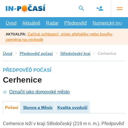
Přejít
na
hlavní
obsah
Úvod
Aktuálně
Radar
Předpověď
Numerický model
Začíná ochlazení, místy přeháňky nebo bouřky,
AKTUALITA:
zejména na východě
Úvod
Předpověď počasí
Středočeský kraj
Cerhenice
PŘEDPOVĚĎ POČASÍ
Cerhenice
Označit jako domovské město
Počasí
Slunce a Měsíc
Kvalita ovzduší
Cerhenice leží v kraji Středočeský (219 m n. m.). Předpověď