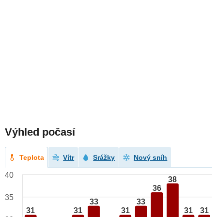
Výhled počasí
Teplota
Vítr
Srážky
Nový sníh
40
38
36
35
33
33
31
31
31
31
31