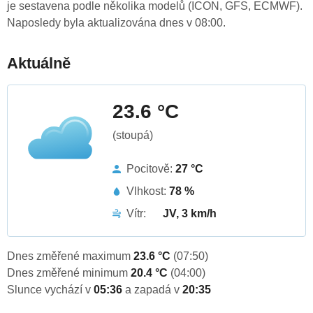
je sestavena podle několika modelů (ICON, GFS, ECMWF).
Naposledy byla aktualizována dnes v 08:00.
Aktuálně
23.6 °C
(stoupá)
Pocitově:
27 °C
Vlhkost:
78 %
Vítr:
JV, 3 km/h
Dnes změřené maximum
23.6 °C
(07:50)
Dnes změřené minimum
20.4 °C
(04:00)
Slunce vychází v
05:36
a zapadá v
20:35