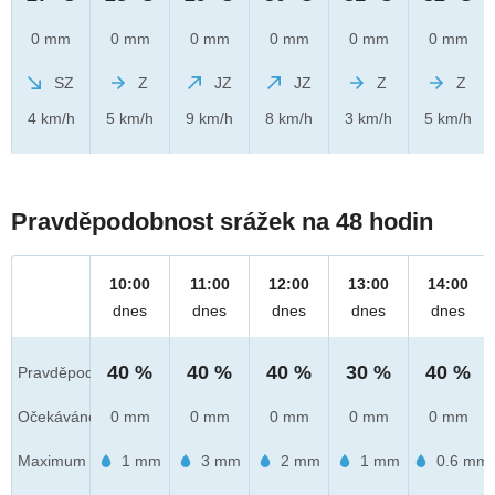
0 mm
0 mm
0 mm
0 mm
0 mm
0 mm
SZ
Z
JZ
JZ
Z
Z
4 km/h
5 km/h
9 km/h
8 km/h
3 km/h
5 km/h
Pravděpodobnost srážek na 48 hodin
10:00
11:00
12:00
13:00
14:00
dnes
dnes
dnes
dnes
dnes
40 %
40 %
40 %
30 %
40 %
Pravděpod.
Očekáváno
0 mm
0 mm
0 mm
0 mm
0 mm
Maximum
1 mm
3 mm
2 mm
1 mm
0.6 mm