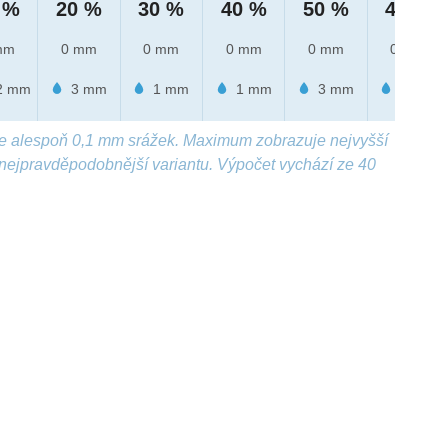
 %
20 %
30 %
40 %
50 %
40 %
mm
0 mm
0 mm
0 mm
0 mm
0 mm
2 mm
3 mm
1 mm
1 mm
3 mm
1 mm
e alespoň 0,1 mm srážek. Maximum zobrazuje nejvyšší
nejpravděpodobnější variantu. Výpočet vychází ze 40