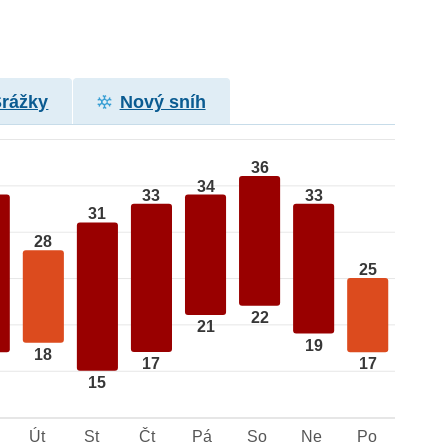
Srážky
Nový sníh
36
34
33
33
31
28
25
22
21
19
18
17
17
15
Út
St
Čt
Pá
So
Ne
Po