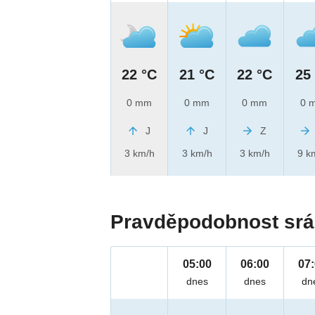
22 °C
21 °C
22 °C
25
0 mm
0 mm
0 mm
0 
J
J
Z
3 km/h
3 km/h
3 km/h
9 k
Pravděpodobnost srá
05:00
06:00
07
dnes
dnes
dn