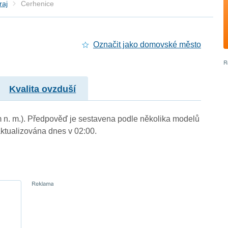
raj
Cerhenice
Označit jako domovské město
Kvalita ovzduší
m n. m.). Předpověď je sestavena podle několika modelů
tualizována dnes v 02:00.