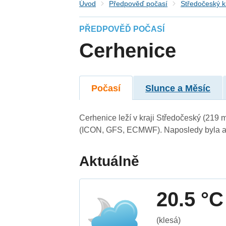
Úvod
Předpověď počasí
Středočeský k
PŘEDPOVĚĎ POČASÍ
Cerhenice
Počasí
Slunce a Měsíc
Cerhenice leží v kraji Středočeský (219 
(ICON, GFS, ECMWF). Naposledy byla ak
Aktuálně
20.5 °C
(klesá)