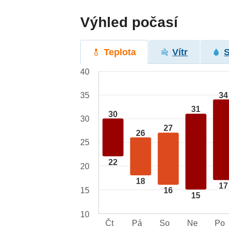
Výhled počasí
Teplota
Vítr
40
34
35
31
30
30
27
26
25
22
20
18
17
15
16
15
10
Čt
Pá
So
Ne
Po