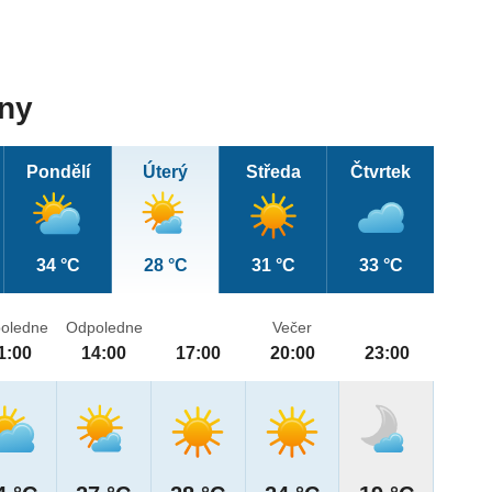
dny
Pondělí
Úterý
Středa
Čtvrtek
34 °C
28 °C
31 °C
33 °C
oledne
Odpoledne
Večer
1:00
14:00
17:00
20:00
23:00