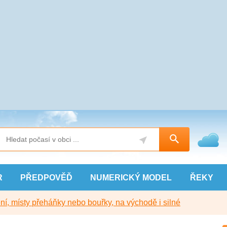
R
PŘEDPOVĚĎ
NUMERICKÝ
MODEL
ŘEKY
í, místy přeháňky nebo bouřky, na východě i silné