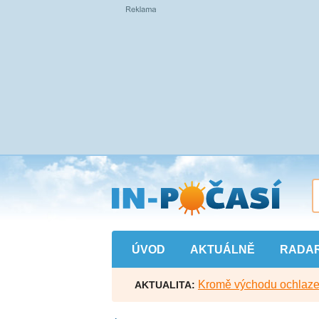
Přejít
na
hlavní
obsah
ÚVOD
AKTUÁLNĚ
RADA
Kromě východu ochlazen
AKTUALITA: