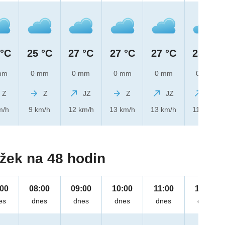
 °C
25 °C
27 °C
27 °C
27 °C
28 °C
mm
0 mm
0 mm
0 mm
0 mm
0 mm
Z
Z
JZ
Z
JZ
JZ
m/h
9 km/h
12 km/h
13 km/h
13 km/h
11 km/h
žek na 48 hodin
:00
08:00
09:00
10:00
11:00
12:00
es
dnes
dnes
dnes
dnes
dnes