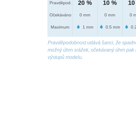
20 %
10 %
10
Pravděpod.
Očekáváno
0 mm
0 mm
0 
Maximum
1 mm
0.5 mm
0.
Pravděpodobnost udává šanci, že spadn
možný úhrn srážek, očekávaný úhrn pak 
výstupů modelu.