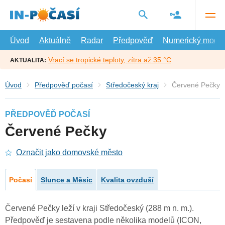
Přejít
na
hlavní
obsah
Úvod
Aktuálně
Radar
Předpověď
Numerický model
Vrací se tropické teploty, zítra až 35 °C
AKTUALITA:
Úvod
Předpověď počasí
Středočeský kraj
Červené Pečky
PŘEDPOVĚĎ POČASÍ
Červené Pečky
Označit jako domovské město
Počasí
Slunce a Měsíc
Kvalita ovzduší
Červené Pečky leží v kraji Středočeský (288 m n. m.).
Předpověď je sestavena podle několika modelů (ICON,