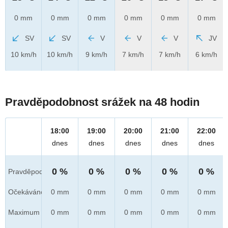
0 mm
0 mm
0 mm
0 mm
0 mm
0 mm
SV
SV
V
V
V
JV
10 km/h
10 km/h
9 km/h
7 km/h
7 km/h
6 km/h
Pravděpodobnost srážek na 48 hodin
18:00
19:00
20:00
21:00
22:00
dnes
dnes
dnes
dnes
dnes
0 %
0 %
0 %
0 %
0 %
Pravděpod.
Očekáváno
0 mm
0 mm
0 mm
0 mm
0 mm
Maximum
0 mm
0 mm
0 mm
0 mm
0 mm