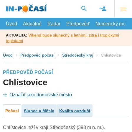
Přejít
na
hlavní
obsah
Úvod
Aktuálně
Radar
Předpověď
Numerický model
Víkend bude slunečný s letními, zítra i tropickými
AKTUALITA:
teplotami
Úvod
Předpověď počasí
Středočeský kraj
Chlístovice
PŘEDPOVĚĎ POČASÍ
Chlístovice
Označit jako domovské město
Počasí
Slunce a Měsíc
Kvalita ovzduší
Chlístovice leží v kraji Středočeský (398 m n. m.).