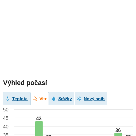
Výhled počasí
Teplota
Vítr
Srážky
Nový sníh
50
45
43
40
36
35