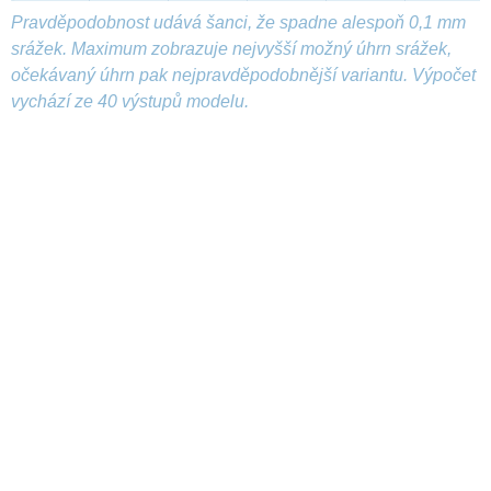
Pravděpodobnost udává šanci, že spadne alespoň 0,1 mm
srážek. Maximum zobrazuje nejvyšší možný úhrn srážek,
očekávaný úhrn pak nejpravděpodobnější variantu. Výpočet
vychází ze 40 výstupů modelu.