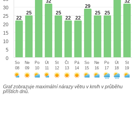
32
32
29
30
25
25
25
25
25
22
22
22
20
15
10
5
0
So
Ne
Po
Út
St
Čt
Pá
So
Ne
Po
Út
St
08
09
10
11
12
13
14
15
16
17
18
19
Graf zobrazuje maximální nárazy větru v km/h v průběhu
příštích dnů.