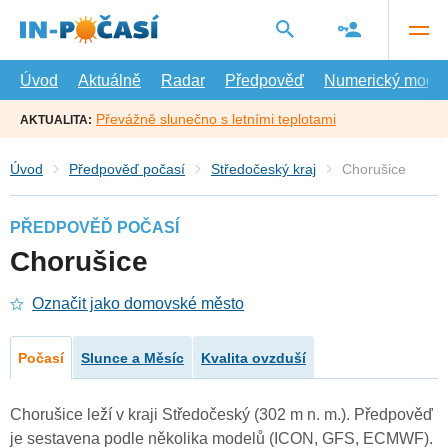
Přejít
na
hlavní
obsah
Úvod
Aktuálně
Radar
Předpověď
Numerický model
Převážně slunečno s letními teplotami
AKTUALITA:
Úvod
Předpověď počasí
Středočeský kraj
Chorušice
PŘEDPOVĚĎ POČASÍ
Chorušice
Označit jako domovské město
Počasí
Slunce a Měsíc
Kvalita ovzduší
Chorušice leží v kraji Středočeský (302 m n. m.). Předpověď
je sestavena podle několika modelů (ICON, GFS, ECMWF).