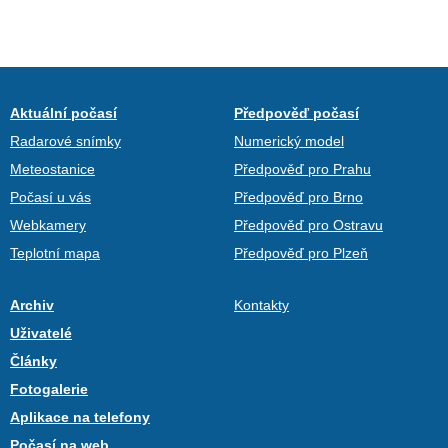
Aktuální počasí
Předpověď počasí
Radarové snímky
Numerický model
Meteostanice
Předpověď pro Prahu
Počasí u vás
Předpověď pro Brno
Webkamery
Předpověď pro Ostravu
Teplotní mapa
Předpověď pro Plzeň
Archiv
Kontakty
Uživatelé
Články
Fotogalerie
Aplikace na telefony
Počasí na web