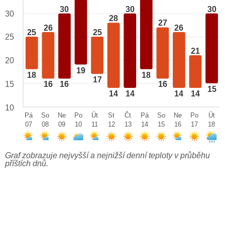
30
30
30
30
28
27
26
26
25
25
25
21
20
19
18
18
17
15
16
16
16
15
14
14
14
14
10
Pá
So
Ne
Po
Út
St
Čt
Pá
So
Ne
Po
Út
07
08
09
10
11
12
13
14
15
16
17
18
Graf zobrazuje nejvyšší a nejnižší denní teploty v průběhu
příštích dnů.