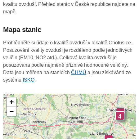
kvalitu ovzduší. Přehled stanic v České republice najdete na
mapě.
Mapa stanic
Prohlédněte si údaje o kvalitě ovzduší v lokalitě Chotusice.
Posuzování kvality ovzduší je rozděleno podle jednotlivých
veličin (PM10, NO2 atd.). Celková kvalita ovzduší je
posuzována podle nejméně příznivě hodnocené veličiny.
Data jsou měřena na stanicích
ČHMÚ
a jsou získáváná ze
systému
ISKO
.
+
−
4
4