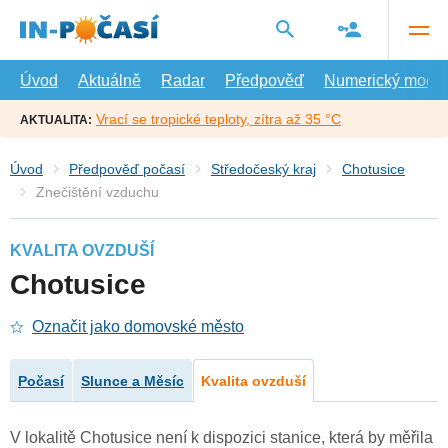
Přejít
na
hlavní
obsah
Úvod
Aktuálně
Radar
Předpověď
Numerický model
Vrací se tropické teploty, zítra až 35 °C
AKTUALITA:
Úvod
Předpověď počasí
Středočeský kraj
Chotusice
Znečištění vzduchu
KVALITA OVZDUŠÍ
Chotusice
Označit jako domovské město
Počasí
Slunce a Měsíc
Kvalita ovzduší
V lokalitě Chotusice není k dispozici stanice, která by měřila