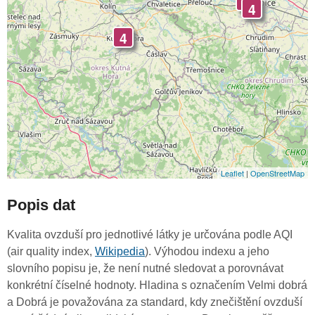
4
4
4
Leaflet
|
OpenStreetMap
Popis dat
Kvalita ovzduší pro jednotlivé látky je určována podle AQI
(air quality index,
Wikipedia
). Výhodou indexu a jeho
slovního popisu je, že není nutné sledovat a porovnávat
konkrétní číselné hodnoty. Hladina s označením Velmi dobrá
a Dobrá je považována za standard, kdy znečištění ovzduší