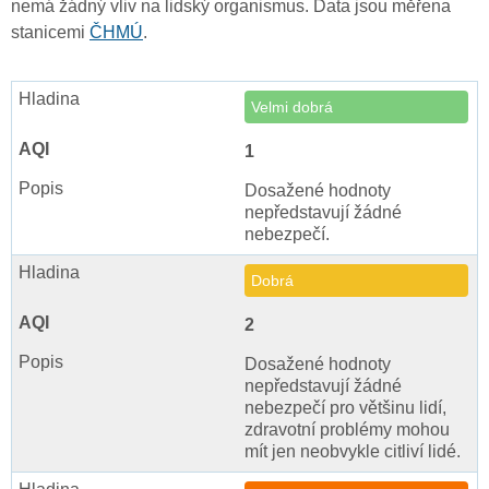
nemá žádný vliv na lidský organismus. Data jsou měřena
stanicemi
ČHMÚ
.
Velmi dobrá
1
Dosažené hodnoty
nepředstavují žádné
nebezpečí.
Dobrá
2
Dosažené hodnoty
nepředstavují žádné
nebezpečí pro většinu lidí,
zdravotní problémy mohou
mít jen neobvykle citliví lidé.