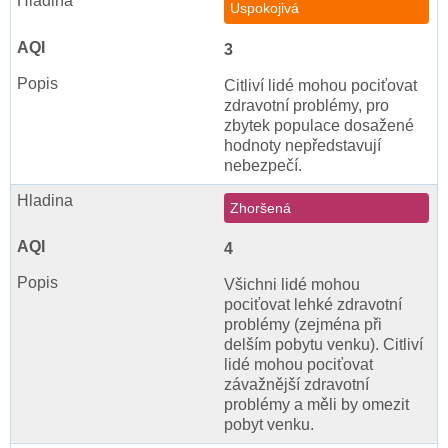
Uspokojivá
3
Citliví lidé mohou pociťovat
zdravotní problémy, pro
zbytek populace dosažené
hodnoty nepředstavují
nebezpečí.
Zhoršená
4
Všichni lidé mohou
pociťovat lehké zdravotní
problémy (zejména při
delším pobytu venku). Citliví
lidé mohou pociťovat
závažnější zdravotní
problémy a měli by omezit
pobyt venku.