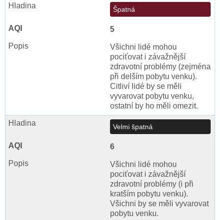
Špatná
5
Všichni lidé mohou
pociťovat i závažnější
zdravotní problémy (zejména
při delším pobytu venku).
Citliví lidé by se měli
vyvarovat pobytu venku,
ostatní by ho měli omezit.
Velmi špatná
6
Všichni lidé mohou
pociťovat i závažnější
zdravotní problémy (i při
kratším pobytu venku).
Všichni by se měli vyvarovat
pobytu venku.