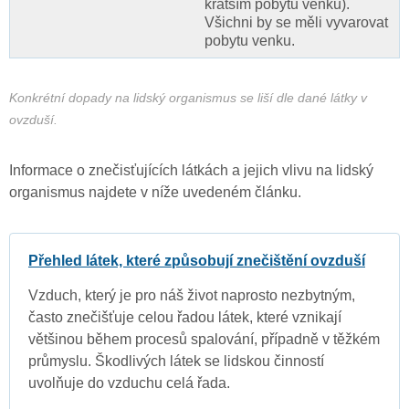
kratším pobytu venku).
Všichni by se měli vyvarovat
pobytu venku.
Konkrétní dopady na lidský organismus se liší dle dané látky v
ovzduší.
Informace o znečisťujících látkách a jejich vlivu na lidský
organismus najdete v níže uvedeném článku.
Přehled látek, které způsobují znečištění ovzduší
Vzduch, který je pro náš život naprosto nezbytným,
často znečišťuje celou řadou látek, které vznikají
většinou během procesů spalování, případně v těžkém
průmyslu. Škodlivých látek se lidskou činností
uvolňuje do vzduchu celá řada.