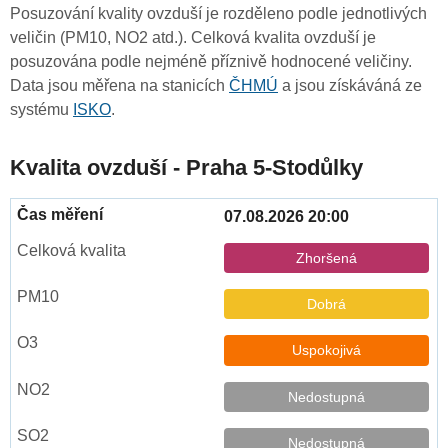
Posuzování kvality ovzduší je rozděleno podle jednotlivých
veličin (PM10, NO2 atd.). Celková kvalita ovzduší je
posuzována podle nejméně příznivě hodnocené veličiny.
Data jsou měřena na stanicích
ČHMÚ
a jsou získáváná ze
systému
ISKO
.
Kvalita ovzduší - Praha 5-Stodůlky
07.08.2026 20:00
Zhoršená
Dobrá
Uspokojivá
Nedostupná
Nedostupná