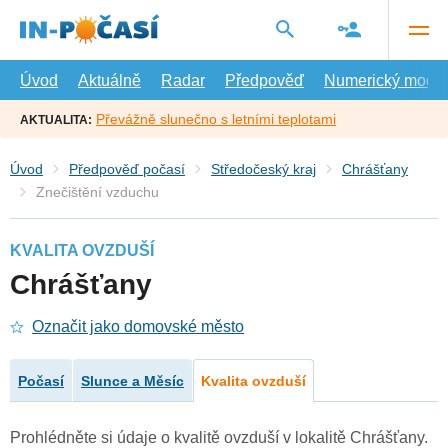
Přejít
na
hlavní
obsah
Úvod
Aktuálně
Radar
Předpověď
Numerický model
Převážně slunečno s letními teplotami
AKTUALITA:
Úvod
Předpověď počasí
Středočeský kraj
Chrášťany
Znečištění vzduchu
KVALITA OVZDUŠÍ
Chrášťany
Označit jako domovské město
Počasí
Slunce a Měsíc
Kvalita ovzduší
Prohlédněte si údaje o kvalitě ovzduší v lokalitě Chrášťany.