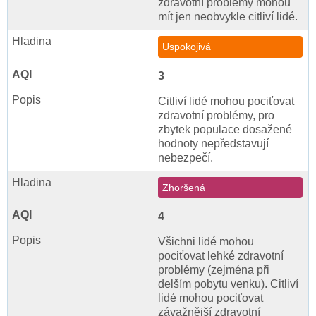
zdravotní problémy mohou
mít jen neobvykle citliví lidé.
Uspokojivá
3
Citliví lidé mohou pociťovat
zdravotní problémy, pro
zbytek populace dosažené
hodnoty nepředstavují
nebezpečí.
Zhoršená
4
Všichni lidé mohou
pociťovat lehké zdravotní
problémy (zejména při
delším pobytu venku). Citliví
lidé mohou pociťovat
závažnější zdravotní