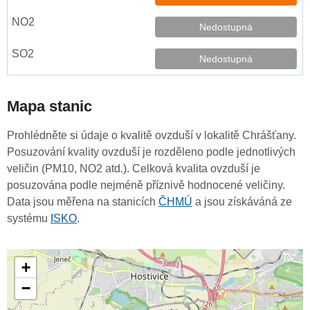
Nedostupná
Nedostupná
Mapa stanic
Prohlédněte si údaje o kvalitě ovzduší v lokalitě Chrášťany.
Posuzování kvality ovzduší je rozděleno podle jednotlivých
veličin (PM10, NO2 atd.). Celková kvalita ovzduší je
posuzována podle nejméně příznivě hodnocené veličiny.
Data jsou měřena na stanicích
ČHMÚ
a jsou získáváná ze
systému
ISKO
.
+
−