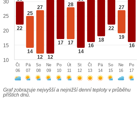
30
28
27
27
25
25
22
22
20
19
18
17
17
15
16
16
14
14
12
12
10
Čt
Pá
So
Ne
Po
Út
St
Čt
Pá
So
Ne
Po
06
07
08
09
10
11
12
13
14
15
16
17
Graf zobrazuje nejvyšší a nejnižší denní teploty v průběhu
příštích dnů.