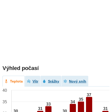
Výhled počasí
Teplota
Vítr
Srážky
Nový sníh
40
37
35
34
35
33
31
31
30
30