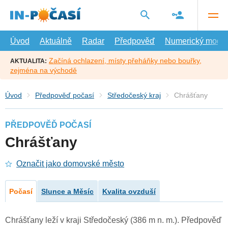
Přejít
na
hlavní
obsah
Úvod
Aktuálně
Radar
Předpověď
Numerický model
Začíná ochlazení, místy přeháňky nebo bouřky,
AKTUALITA:
zejména na východě
Úvod
Předpověď počasí
Středočeský kraj
Chrášťany
PŘEDPOVĚĎ POČASÍ
Chrášťany
Označit jako domovské město
Počasí
Slunce a Měsíc
Kvalita ovzduší
Chrášťany leží v kraji Středočeský (386 m n. m.). Předpověď