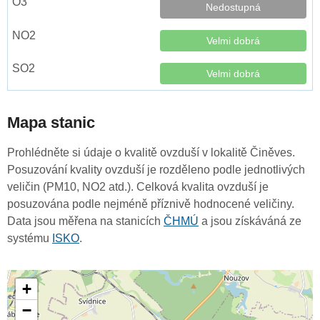
Nedostupná
Velmi dobrá
Velmi dobrá
Mapa stanic
Prohlédněte si údaje o kvalitě ovzduší v lokalitě Činěves.
Posuzování kvality ovzduší je rozděleno podle jednotlivých
veličin (PM10, NO2 atd.). Celková kvalita ovzduší je
posuzována podle nejméně příznivě hodnocené veličiny.
Data jsou měřena na stanicích
ČHMÚ
a jsou získáváná ze
systému
ISKO
.
+
−