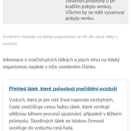
zdravotní problémy (i při
kratším pobytu venku).
Všichni by se měli vyvarovat
pobytu venku.
Konkrétní dopady na lidský organismus se liší dle dané látky v
ovzduší.
Informace o znečisťujících látkách a jejich vlivu na lidský
organismus najdete v níže uvedeném článku.
Přehled látek, které způsobují znečištění ovzduší
Vzduch, který je pro náš život naprosto nezbytným,
často znečišťuje celou řadou látek, které vznikají
většinou během procesů spalování, případně v těžkém
průmyslu. Škodlivých látek se lidskou činností
uvolňuje do vzduchu celá řada.