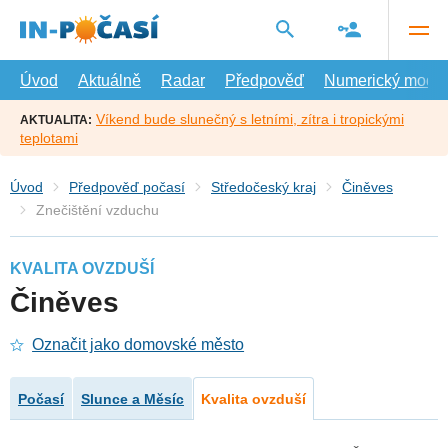
Přejít
na
hlavní
obsah
Úvod
Aktuálně
Radar
Předpověď
Numerický model
Víkend bude slunečný s letními, zítra i tropickými
AKTUALITA:
teplotami
Úvod
Předpověď počasí
Středočeský kraj
Činěves
Znečištění vzduchu
KVALITA OVZDUŠÍ
Činěves
Označit jako domovské město
Počasí
Slunce a Měsíc
Kvalita ovzduší