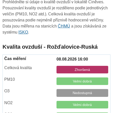
Prohlédněte si údaje o kvalitě ovzduší v lokalitě Činěves.
Posuzování kvality ovzduší je rozděleno podle jednotlivých
veličin (PM10, NO2 atd.). Celková kvalita ovzduší je
posuzována podle nejméně příznivě hodnocené veličiny.
Data jsou měřena na stanicích
ČHMÚ
a jsou získáváná ze
systému
ISKO
.
Kvalita ovzduší - Rožďalovice-Ruská
08.08.2026 16:00
Zhoršená
Velmi dobrá
Nedostupná
Velmi dobrá