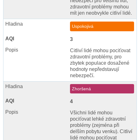
nebezpečí pro většinu lidí,
zdravotní problémy mohou
mít jen neobvykle citliví lidé.
Uspokojivá
3
Citliví lidé mohou pociťovat
zdravotní problémy, pro
zbytek populace dosažené
hodnoty nepředstavují
nebezpečí.
Zhoršená
4
Všichni lidé mohou
pociťovat lehké zdravotní
problémy (zejména při
delším pobytu venku). Citliví
lidé mohou pociťovat