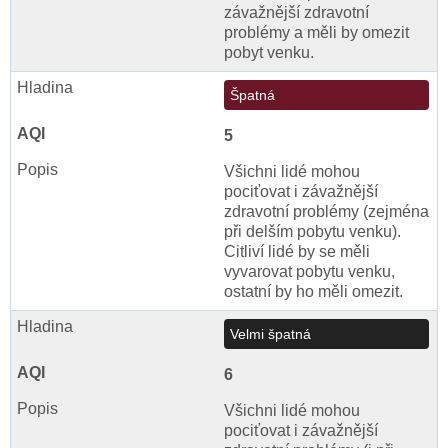
závažnější zdravotní
problémy a měli by omezit
pobyt venku.
Špatná
5
Všichni lidé mohou
pociťovat i závažnější
zdravotní problémy (zejména
při delším pobytu venku).
Citliví lidé by se měli
vyvarovat pobytu venku,
ostatní by ho měli omezit.
Velmi špatná
6
Všichni lidé mohou
pociťovat i závažnější