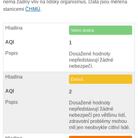
nemá žádný vliv na lidský organismus. Data jsou měřena
stanicemi
ČHMÚ
.
Velmi dobrá
1
Dosažené hodnoty
nepředstavují žádné
nebezpečí.
Dobrá
2
Dosažené hodnoty
nepředstavují žádné
nebezpečí pro většinu lidí,
zdravotní problémy mohou
mít jen neobvykle citliví lidé.