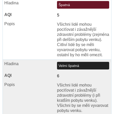
Špatná
5
Všichni lidé mohou
pociťovat i závažnější
zdravotní problémy (zejména
při delším pobytu venku).
Citliví lidé by se měli
vyvarovat pobytu venku,
ostatní by ho měli omezit.
Velmi špatná
6
Všichni lidé mohou
pociťovat i závažnější
zdravotní problémy (i při
kratším pobytu venku).
Všichni by se měli vyvarovat
pobytu venku.