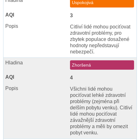
Uspokojivá
3
Citliví lidé mohou pociťovat
zdravotní problémy, pro
zbytek populace dosažené
hodnoty nepředstavují
nebezpečí.
Zhoršená
4
Všichni lidé mohou
pociťovat lehké zdravotní
problémy (zejména při
delším pobytu venku). Citliví
lidé mohou pociťovat
závažnější zdravotní
problémy a měli by omezit
pobyt venku.