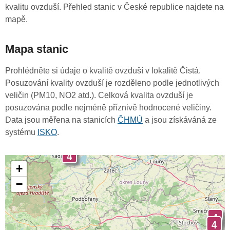
kvalitu ovzduší. Přehled stanic v České republice najdete na
mapě.
Mapa stanic
Prohlédněte si údaje o kvalitě ovzduší v lokalitě Čistá.
Posuzování kvality ovzduší je rozděleno podle jednotlivých
veličin (PM10, NO2 atd.). Celková kvalita ovzduší je
posuzována podle nejméně příznivě hodnocené veličiny.
Data jsou měřena na stanicích
ČHMÚ
a jsou získáváná ze
systému
ISKO
.
4
+
−
4
4