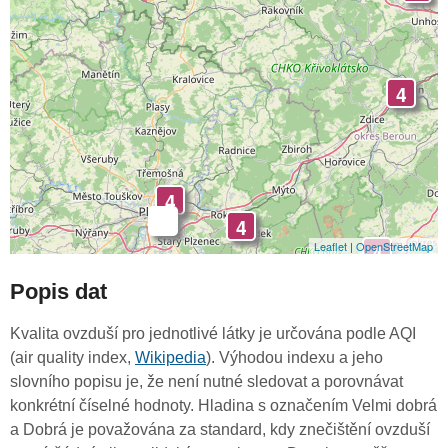
4
4
-
4
Leaflet
|
OpenStreetMap
4
Popis dat
Kvalita ovzduší pro jednotlivé látky je určována podle AQI
(air quality index,
Wikipedia
). Výhodou indexu a jeho
slovního popisu je, že není nutné sledovat a porovnávat
konkrétní číselné hodnoty. Hladina s označením Velmi dobrá
a Dobrá je považována za standard, kdy znečištění ovzduší