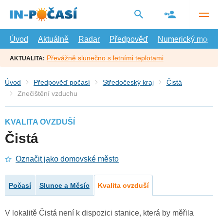
Přejít
na
hlavní
obsah
Úvod
Aktuálně
Radar
Předpověď
Numerický model
Převážně slunečno s letními teplotami
AKTUALITA:
Úvod
Předpověď počasí
Středočeský kraj
Čistá
Znečištění vzduchu
KVALITA OVZDUŠÍ
Čistá
Označit jako domovské město
Počasí
Slunce a Měsíc
Kvalita ovzduší
V lokalitě Čistá není k dispozici stanice, která by měřila