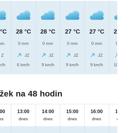
 °C
28 °C
28 °C
27 °C
27 °C
27 °C
mm
0 mm
0 mm
0 mm
0 mm
0 mm
Z
JZ
JZ
JZ
JZ
JZ
m/h
6 km/h
9 km/h
9 km/h
9 km/h
10 km/h
žek na 48 hodin
:00
13:00
14:00
15:00
16:00
17:00
es
dnes
dnes
dnes
dnes
dnes