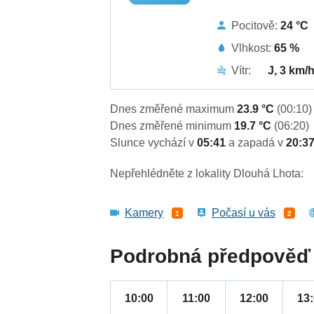
Pocitově:
24 °C
Vlhkost:
65 %
Vítr:
J, 3 km/
Dnes změřené maximum
23.9 °C
(00:10)
Dnes změřené minimum
19.7 °C
(06:20)
Slunce vychází v
05:41
a zapadá v
20:3
Nepřehlédněte z lokality Dlouhá Lhota:
Kamery
Počasí u vás
1
2
Podrobná předpověď 
10:00
11:00
12:00
13