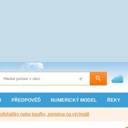
R
PŘEDPOVĚĎ
NUMERICKÝ
MODEL
ŘEKY
y přeháňky nebo bouřky, zejména na východě