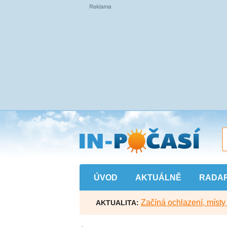
Přejít
na
hlavní
obsah
ÚVOD
AKTUÁLNĚ
RADA
Začíná ochlazení, míst
AKTUALITA: