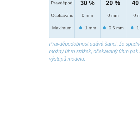
30 %
20 %
40
Pravděpod.
Očekáváno
0 mm
0 mm
0 
Maximum
1 mm
0.6 mm
1
Pravděpodobnost udává šanci, že spadn
možný úhrn srážek, očekávaný úhrn pak 
výstupů modelu.