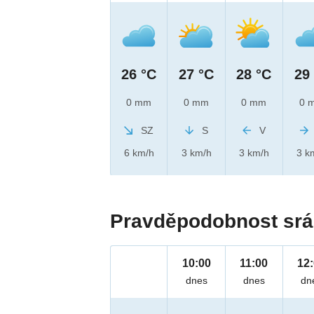
26 °C
27 °C
28 °C
29
0 mm
0 mm
0 mm
0 
SZ
S
V
6 km/h
3 km/h
3 km/h
3 k
Pravděpodobnost srá
10:00
11:00
12
dnes
dnes
dn