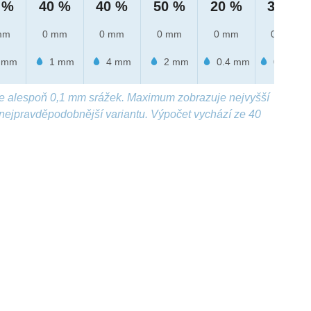
 %
40 %
40 %
50 %
20 %
30 %
mm
0 mm
0 mm
0 mm
0 mm
0 mm
 mm
1 mm
4 mm
2 mm
0.4 mm
0.5 mm
e alespoň 0,1 mm srážek. Maximum zobrazuje nejvyšší
nejpravděpodobnější variantu. Výpočet vychází ze 40