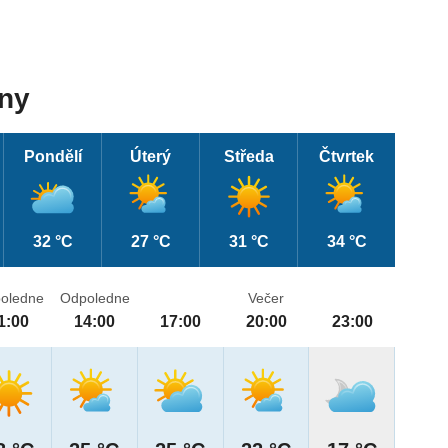
dny
Pondělí
Úterý
Středa
Čtvrtek
32 °C
27 °C
31 °C
34 °C
oledne
Odpoledne
Večer
1:00
14:00
17:00
20:00
23:00