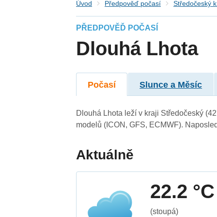
Úvod
Předpověď počasí
Středočeský k
PŘEDPOVĚĎ POČASÍ
Dlouhá Lhota
Počasí
Slunce a Měsíc
Dlouhá Lhota leží v kraji Středočeský (4
modelů (ICON, GFS, ECMWF). Naposledy 
Aktuálně
22.2 °C
(stoupá)