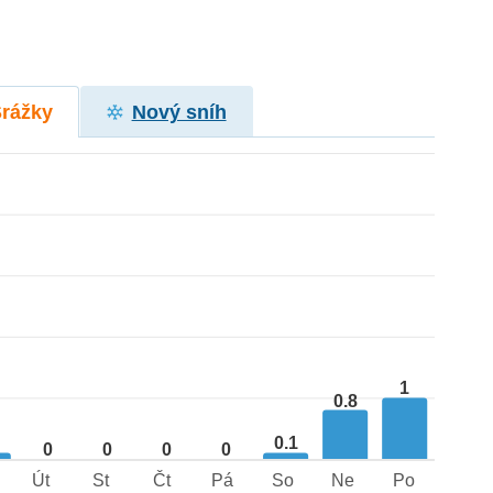
Srážky
Nový sníh
1
0.8
1
0.1
0
0
0
0
Út
St
Čt
Pá
So
Ne
Po