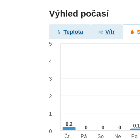
Výhled počasí
Teplota
Vítr
5
4
3
2
1
0.2
0.
0
0
0
0
Čt
Pá
So
Ne
Po