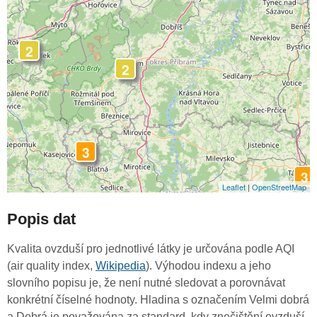
2
2
3
3
Leaflet
|
OpenStreetMap
Popis dat
Kvalita ovzduší pro jednotlivé látky je určována podle AQI
(air quality index,
Wikipedia
). Výhodou indexu a jeho
slovního popisu je, že není nutné sledovat a porovnávat
konkrétní číselné hodnoty. Hladina s označením Velmi dobrá
a Dobrá je považována za standard, kdy znečištění ovzduší