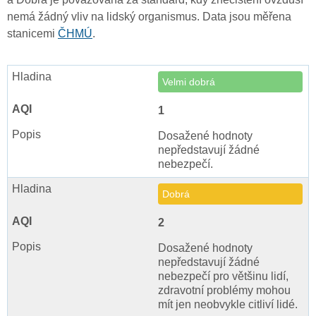
nemá žádný vliv na lidský organismus. Data jsou měřena
stanicemi
ČHMÚ
.
Velmi dobrá
1
Dosažené hodnoty
nepředstavují žádné
nebezpečí.
Dobrá
2
Dosažené hodnoty
nepředstavují žádné
nebezpečí pro většinu lidí,
zdravotní problémy mohou
mít jen neobvykle citliví lidé.