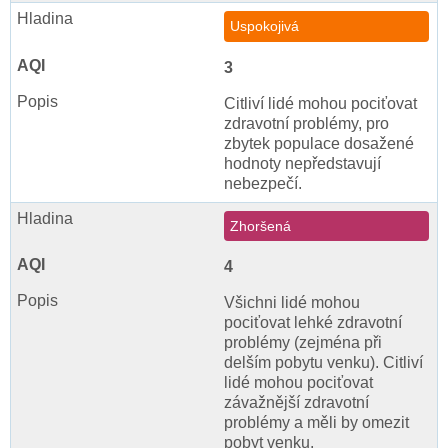
Uspokojivá
3
Citliví lidé mohou pociťovat
zdravotní problémy, pro
zbytek populace dosažené
hodnoty nepředstavují
nebezpečí.
Zhoršená
4
Všichni lidé mohou
pociťovat lehké zdravotní
problémy (zejména při
delším pobytu venku). Citliví
lidé mohou pociťovat
závažnější zdravotní
problémy a měli by omezit
pobyt venku.