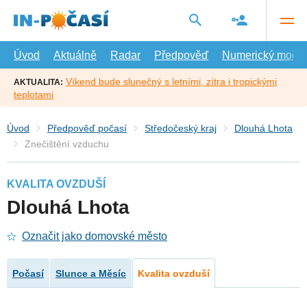
Přejít
na
hlavní
obsah
Úvod
Aktuálně
Radar
Předpověď
Numerický model
Víkend bude slunečný s letními, zítra i tropickými
AKTUALITA:
teplotami
Úvod
Předpověď počasí
Středočeský kraj
Dlouhá Lhota
Znečištění vzduchu
KVALITA OVZDUŠÍ
Dlouhá Lhota
Označit jako domovské město
Počasí
Slunce a Měsíc
Kvalita ovzduší