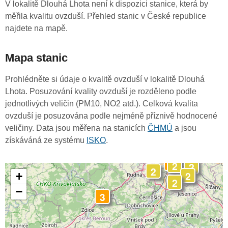
V lokalitě Dlouhá Lhota není k dispozici stanice, která by
měřila kvalitu ovzduší. Přehled stanic v České republice
najdete na mapě.
Mapa stanic
Prohlédněte si údaje o kvalitě ovzduší v lokalitě Dlouhá
Lhota. Posuzování kvality ovzduší je rozděleno podle
jednotlivých veličin (PM10, NO2 atd.). Celková kvalita
ovzduší je posuzována podle nejméně příznivě hodnocené
veličiny. Data jsou měřena na stanicích
ČHMÚ
a jsou
získáváná ze systému
ISKO
.
3
2
2
2
2
+
2
−
3