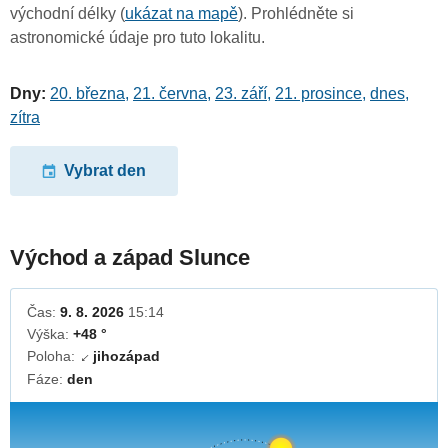
východní délky (
ukázat na mapě
). Prohlédněte si
astronomické údaje pro tuto lokalitu.
Dny:
20. března
,
21. června
,
23. září
,
21. prosince
,
dnes
,
zítra
Vybrat den
Východ a západ Slunce
Čas:
9. 8. 2026
15:14
Výška:
+48 °
Poloha:
jihozápad
↓
Fáze:
den