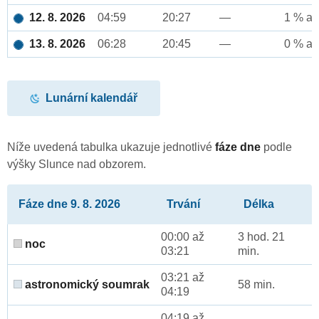
12. 8. 2026
04:59
20:27
—
1 % až
13. 8. 2026
06:28
20:45
—
0 % až
Lunární kalendář
Níže uvedená tabulka ukazuje jednotlivé
fáze dne
podle
výšky Slunce nad obzorem.
Fáze dne 9. 8. 2026
Trvání
Délka
00:00 až
3 hod. 21
noc
03:21
min.
03:21 až
astronomický soumrak
58 min.
04:19
04:19 až