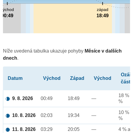
východ
západ
00:49
18:49
Níže uvedená tabulka ukazuje pohyby
Měsíce v dalších
dnech
.
Ozář
Datum
Východ
Západ
Východ
část
18 % a
9. 8. 2026
00:49
18:49
—
%
10 % a
10. 8. 2026
02:03
19:34
—
%
11. 8. 2026
03:29
20:05
—
4 % až