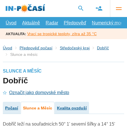
Přejít
na
hlavní
obsah
Úvod
Aktuálně
Radar
Předpověď
Numerický model
Vrací se tropické teploty, zítra až 35 °C
AKTUALITA:
Úvod
Předpověď počasí
Středočeský kraj
Dobříč
Slunce a měsíc
SLUNCE A MĚSÍC
Dobříč
Označit jako domovské město
Počasí
Slunce a Měsíc
Kvalita ovzduší
Dobříč leží na souřadnicích 50° 1' severní šířky a 14° 15'