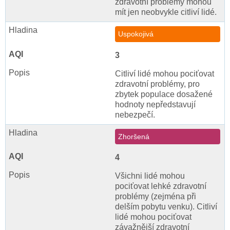
zdravotní problémy mohou
mít jen neobvykle citliví lidé.
Uspokojivá
3
Citliví lidé mohou pociťovat
zdravotní problémy, pro
zbytek populace dosažené
hodnoty nepředstavují
nebezpečí.
Zhoršená
4
Všichni lidé mohou
pociťovat lehké zdravotní
problémy (zejména při
delším pobytu venku). Citliví
lidé mohou pociťovat
závažnější zdravotní