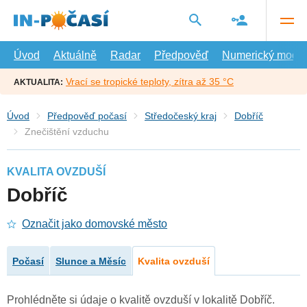
Přejít
na
hlavní
obsah
Úvod
Aktuálně
Radar
Předpověď
Numerický model
Vrací se tropické teploty, zítra až 35 °C
AKTUALITA:
Úvod
Předpověď počasí
Středočeský kraj
Dobříč
Znečištění vzduchu
KVALITA OVZDUŠÍ
Dobříč
Označit jako domovské město
Počasí
Slunce a Měsíc
Kvalita ovzduší
Prohlédněte si údaje o kvalitě ovzduší v lokalitě Dobříč.