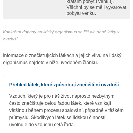
kratším pobytu venku).
Všichni by se měli vyvarovat
pobytu venku.
Konkrétní dopady na lidský organismus se liší dle dané látky v
ovzduší.
Informace o znečisťujících látkách a jejich vlivu na lidský
organismus najdete v níže uvedeném článku.
Přehled látek, které způsobují znečištění ovzduší
Vzduch, který je pro náš život naprosto nezbytným,
často znečišťuje celou řadou látek, které vznikají
většinou během procesů spalování, případně v těžkém
průmyslu. Škodlivých látek se lidskou činností
uvolňuje do vzduchu celá řada.