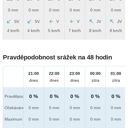
0 mm
0 mm
0 mm
0 mm
0 mm
0 mm
SV
SV
V
V
JV
JV
4 km/h
4 km/h
5 km/h
7 km/h
8 km/h
8 km/h
Pravděpodobnost srážek na 48 hodin
21:00
22:00
23:00
00:00
01:00
dnes
dnes
dnes
zítra
zítra
0 %
0 %
0 %
0 %
0 %
Pravděpod.
Očekáváno
0 mm
0 mm
0 mm
0 mm
0 mm
Maximum
0 mm
0 mm
0 mm
0 mm
0 mm