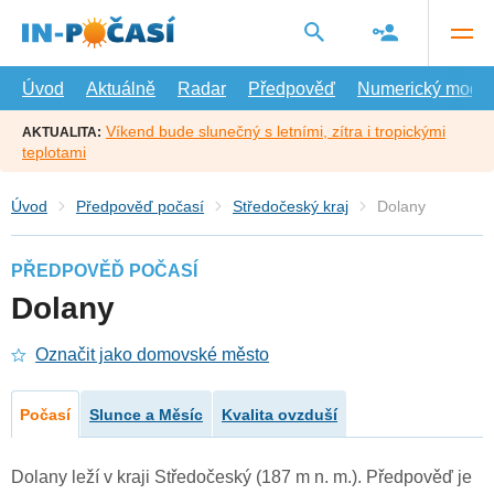
Přejít
na
hlavní
obsah
Úvod
Aktuálně
Radar
Předpověď
Numerický model
Víkend bude slunečný s letními, zítra i tropickými
AKTUALITA:
teplotami
Úvod
Předpověď počasí
Středočeský kraj
Dolany
PŘEDPOVĚĎ POČASÍ
Dolany
Označit jako domovské město
Počasí
Slunce a Měsíc
Kvalita ovzduší
Dolany leží v kraji Středočeský (187 m n. m.). Předpověď je