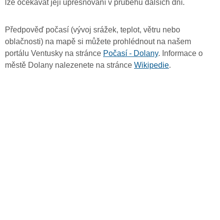
lze očekávat její upřesňování v průběhu dalších dní.
Předpověď počasí (vývoj srážek, teplot, větru nebo
oblačnosti) na mapě si můžete prohlédnout na našem
portálu Ventusky na stránce
Počasí - Dolany
. Informace o
městě Dolany nalezenete na stránce
Wikipedie
.