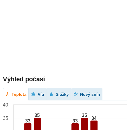
Výhled počasí
Teplota
Vítr
Srážky
Nový sníh
40
35
35
34
35
33
33