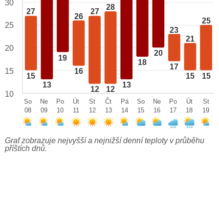
30
28
27
27
26
25
25
23
21
20
20
19
18
17
15
16
15
15
15
13
13
12
12
10
So
Ne
Po
Út
St
Čt
Pá
So
Ne
Po
Út
St
08
09
10
11
12
13
14
15
16
17
18
19
Graf zobrazuje nejvyšší a nejnižší denní teploty v průběhu
příštích dnů.